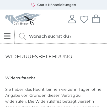
Öffnet ein neues Fenster
Du kannst bei uns mit folgenden Zahlungsarten zahlen: 
Unsere Versandpartner sind: DHL und DPD
Kostenlose Stoffmuster
Stoffe Hemmers – Stoffe, Schnittmuster & Nähzubehör
In deinem Konto anme
Du hast keine 
Du hast 
Anmelden
Deine Fav
Dei
Nach Stoffen, Kurzwaren und Schnittmustern s
Gib hier deinen Suchbegriff ein.
WIDERRUFSBELEHRUNG
Widerrufsrecht
Sie haben das Recht, binnen vierzehn Tagen ohne
Angabe von Gründen diesen Vertrag zu
widerrufen. Die Widerrufsfrist beträgt vierzehn