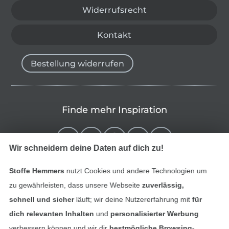
Widerrufsrecht
Kontakt
Bestellung widerrufen
Finde mehr Inspiration
Wir schneidern deine Daten auf dich zu!
Stoffe Hemmers
nutzt Cookies und andere Technologien um
zu gewährleisten, dass unsere Webseite
zuverlässig,
schnell und sicher
läuft; wir deine Nutzererfahrung mit
für
dich relevanten Inhalten
und
personalisierter Werbung
verbessern können und wir dir
bestmögliche Browsing-