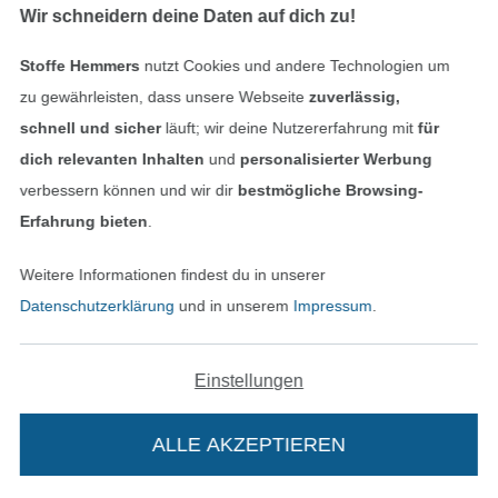
Bald lieferbar
Wir schneidern deine Daten auf dich zu!
Stoffe Hemmers
nutzt Cookies und andere Technologien um
zu gewährleisten, dass unsere Webseite
zuverlässig,
schnell und sicher
läuft; wir deine Nutzererfahrung mit
für
dich relevanten Inhalten
und
personalisierter Werbung
verbessern können und wir dir
bestmögliche Browsing-
Karabinerhaken 40mm, altmessing gebürstet
Taschenverschluss Set / Steckschnallen-Set 3,8 cm blau
Erfahrung bieten
.
3,95 € / Stk
0,99 € / Stk
Weitere Informationen findest du in unserer
Datenschutzerklärung
und in unserem
Impressum
.
Einstellungen
ALLE AKZEPTIEREN