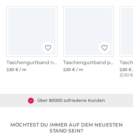
Taschengurtband natur 30 mm
Taschengurtband pink 30 mm
2,50 € / m
2,50 € / m
2,50 €
(2,50 €
Über 1.8 Millionen Meter Stoff versandfertig
Über 80000 zufriedene Kunden
36 Jahre Erfahrung
MÖCHTEST DU IMMER AUF DEM NEUESTEN
STAND SEIN?