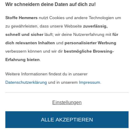
Wir schneidern deine Daten auf dich zu!
Stoffe Hemmers
nutzt Cookies und andere Technologien um
zu gewährleisten, dass unsere Webseite
zuverlässig,
schnell und sicher
läuft; wir deine Nutzererfahrung mit
für
dich relevanten Inhalten
und
personalisierter Werbung
verbessern können und wir dir
bestmögliche Browsing-
Viskose Leinen Mix Uni, natur
Viskosestoff Batik Stripes, grün
10,95 € / m
12,95 € / m
10,95 € / m
Erfahrung bieten
.
(7,82 € / 1 m²)
(8,05 € / 1 m²)
Weitere Informationen findest du in unserer
-18%
Datenschutzerklärung
und in unserem
Impressum
.
Einstellungen
ALLE AKZEPTIEREN