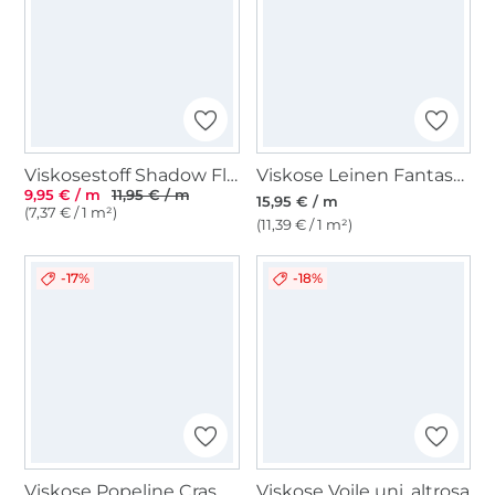
Viskosestoff Shadow Flowers, schwarz
Viskose Leinen Fantasy Leaves, lila
9,95 € / m
11,95 € / m
15,95 € / m
(7,37 € / 1 m²)
(11,39 € / 1 m²)
-17%
-18%
Viskose Popeline Crash Flowers, orange
Viskose Voile uni, altrosa