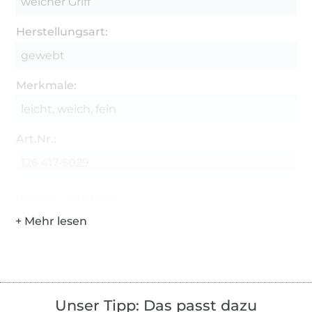
weicher Griff
Herstellungsart:
gewebt
Merkmale:
leicht, weich, fein
Art.Nr.:
126.417-5029
Hersteller-Kontaktdaten
Unser Tipp: Das passt dazu