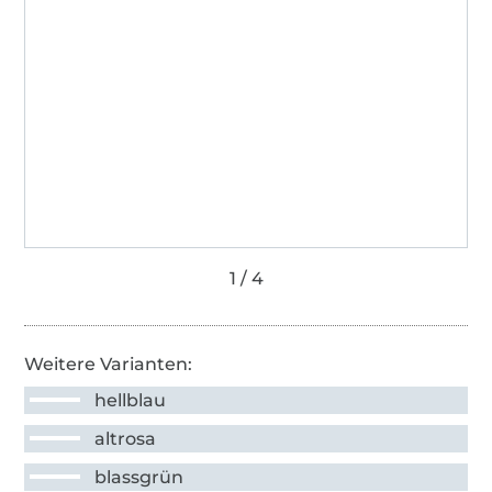
Weitere Varianten:
hellblau
altrosa
blassgrün