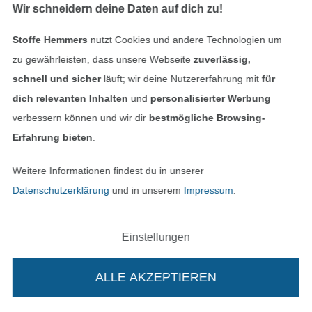
In den deutschen Shop wechseln (aktuell gewählt
Wir schneidern deine Daten auf dich zu!
Impressum
Stoffe Hemmers
nutzt Cookies und andere Technologien um
zu gewährleisten, dass unsere Webseite
zuverlässig,
AGB
schnell und sicher
läuft; wir deine Nutzererfahrung mit
für
dich relevanten Inhalten
und
personalisierter Werbung
Datenschutz
verbessern können und wir dir
bestmögliche Browsing-
Erfahrung bieten
.
Widerrufsrecht
Weitere Informationen findest du in unserer
Kontakt
Datenschutzerklärung
und in unserem
Impressum
.
Bestellung widerrufen
Einstellungen
Finde mehr Inspiration
ALLE AKZEPTIEREN