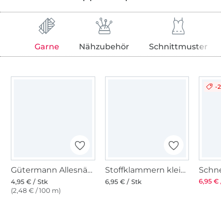
Garne
Nähzubehör
Schnittmuster
-
Gütermann Allesnäher (143) poolblau
Stoffklammern klein 20 Stk., bunt
6,95 € 
4,95 € / Stk
6,95 € / Stk
(2,48 € / 100 m)
Über 1.8 Millionen Meter Stoff versandfertig