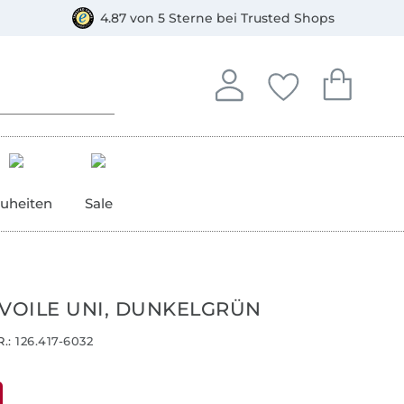
orkasse
4.87 von 5 Sterne bei Trusted Shops
In deinem Konto anmelden o
Du hast keine Artike
Du hast kein
Anmelden
Deine Favorite
Dein W
uheiten
Sale
 VOILE UNI, DUNKELGRÜN
.:
126.417-6032