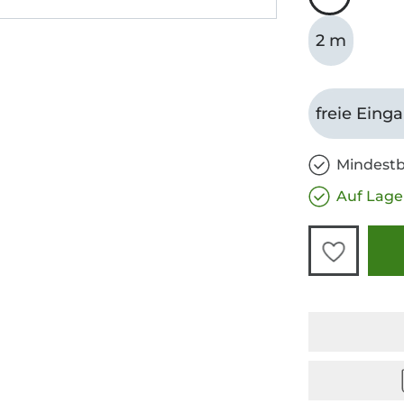
2 m
freie Eing
Mindestb
Auf Lage