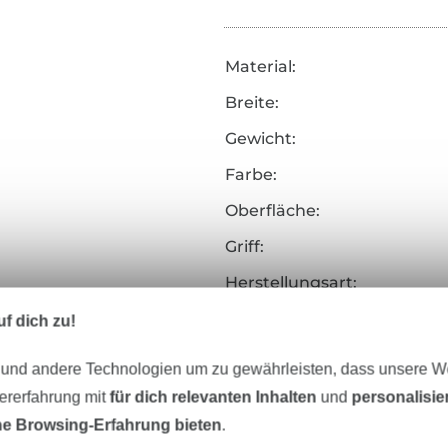
Material:
Breite:
Gewicht:
Farbe:
Oberfläche:
Griff:
Herstellungsart:
Merkmale:
f dich zu!
Art.Nr.:
 und andere Technologien um zu gewährleisten, dass unsere 
zererfahrung mit
für dich relevanten Inhalten
und
personalisi
Hersteller-Kontaktdaten
e Browsing-Erfahrung bieten
.