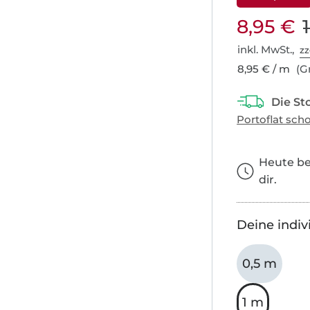
8,95 €
inkl. MwSt.,
zz
8,95 € / m
(Gr
Heute bes
dir.
Deine indiv
0,5 m
1 m