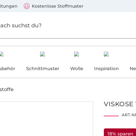
Zum Hauptinhalt springen
Weiter zur Suche
)
Visa, Mastercard, PayPal, Giropay, Kauf auf Rechnung, V
eitungen
Kostenlose Stoffmuster
ubehör
Schnittmuster
Wolle
Inspiration
Ne
stoffe
VISKOSE
ART.NR
18% sparen