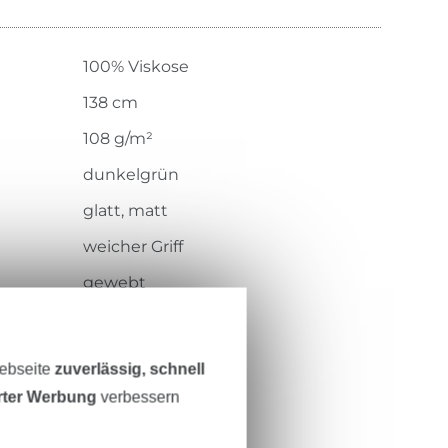
100% Viskose
138 cm
108 g/m²
dunkelgrün
glatt, matt
weicher Griff
gewebt
leicht, weich, fein
126.417-6032
Webseite
zuverlässig, schnell
erter Werbung
verbessern