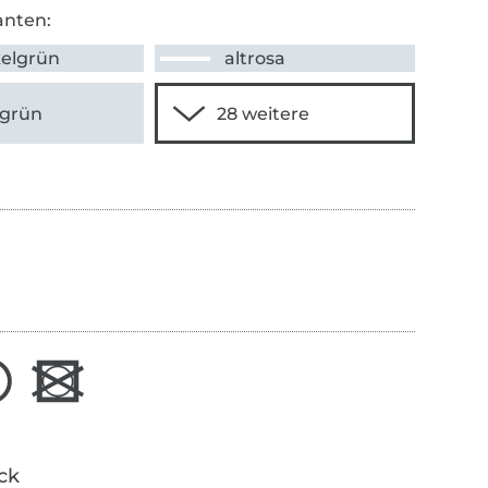
anten:
elgrün
altrosa
sgrün
ick