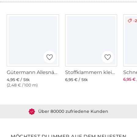
-
Gütermann Allesnäher (802) vanillecreme
Stoffklammern klein 20 Stk., bunt
6,95 € 
4,95 € / Stk
6,95 € / Stk
(2,48 € / 100 m)
Über 1.8 Millionen Meter Stoff versandfertig
Über 80000 zufriedene Kunden
36 Jahre Erfahrung
MÖCHTEST DU IMMER AUF DEM NEUESTEN