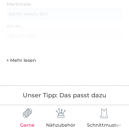
Merkmale:
leicht, weich, fein
Art.Nr.:
126.417-4004
Hersteller-Kontaktdaten
Unser Tipp: Das passt dazu
Garne
Nähzubehör
Schnittmuster