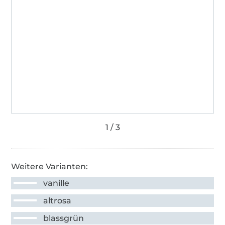
Weitere Varianten:
vanille
altrosa
blassgrün