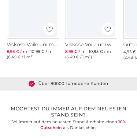
Viskose Voile uni marineblau
Viskose Voile uni weiß
8,95 € / m
10,95 € / m
8,95 € / m
10,95 € / m
4,95 € 
(6,49 € / 1 m²)
(6,49 € / 1 m²)
(2,48 €
Über 1.8 Millionen Meter Stoff versandfertig
Über 80000 zufriedene Kunden
36 Jahre Erfahrung
MÖCHTEST DU IMMER AUF DEM NEUESTEN
STAND SEIN?
Sei immer auf dem neuesten Stand & erhalte einen
10%
Gutschein
als Dankeschön.