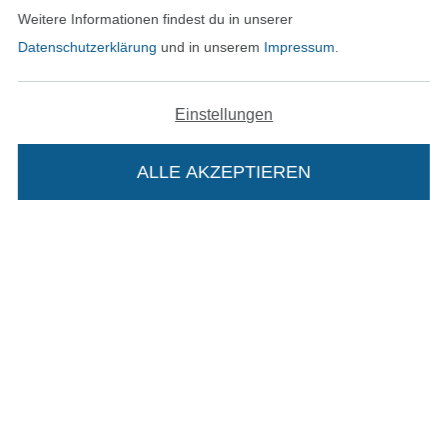
Weitere Informationen findest du in unserer
Kontakt
Datenschutzerklärung
und in unserem
Impressum
.
Bestellung widerrufen
Einstellungen
Finde mehr Inspiration
ALLE AKZEPTIEREN
Die Stoffe Hemmers Portoflat:
Beschreibung:
Beim Kauf der Portoflat bekommst du sechs
In den niederländischen Sh
In den französisch
Nederlands
Français
Monate versandkostenfreie Lieferung ab einem