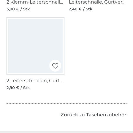
2 Klemm-Leiterschnallen, Gurtversteller 40 mm, schwarz
Leiterschnalle, Gurtversteller Metall 30 mm, kupfer
3,90 € / Stk
2,40 € / Stk
2 Leiterschnallen, Gurtversteller 30 mm
2,90 € / Stk
Zurück zu Taschenzubehör
Über 1.8 Millionen Meter Stoff versandfertig
Über 80000 zufriedene Kunden