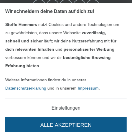
Wir schneidern deine Daten auf dich zu!
Stoffe Hemmers
nutzt Cookies und andere Technologien um
zu gewährleisten, dass unsere Webseite
zuverlässig,
schnell und sicher
läuft; wir deine Nutzererfahrung mit
für
dich relevanten Inhalten
und
personalisierter Werbung
verbessern können und wir dir
bestmögliche Browsing-
In den niederländischen Sh
In den französisch
Nederlands
Français
Erfahrung bieten
.
(France)
Weitere Informationen findest du in unserer
Deutsch
Datenschutzerklärung
und in unserem
Impressum
.
Alle Preise inkl. der gesetzl. MwSt.
Die durchgestrichenen Preise entsprechen dem
bisherigen Preis bei Stoffe Hemmers.
Einstellungen
ALLE AKZEPTIEREN