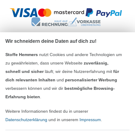
Wir schneidern deine Daten auf dich zu!
Unsere Versandpartner
Stoffe Hemmers
nutzt Cookies und andere Technologien um
zu gewährleisten, dass unsere Webseite
zuverlässig,
schnell und sicher
läuft; wir deine Nutzererfahrung mit
für
dich relevanten Inhalten
und
personalisierter Werbung
verbessern können und wir dir
bestmögliche Browsing-
In den deutschen Shop wechseln (aktuell gewählt
Erfahrung bieten
.
Impressum
Weitere Informationen findest du in unserer
AGB
Datenschutzerklärung
und in unserem
Impressum
.
Datenschutz