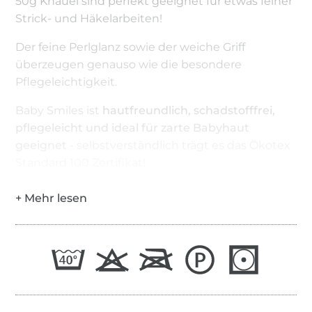
50g Knäuel sind perfekt geeignet für etwas feiner
Strick- und Häkelarbeiten!
Der feine Perlglanz sowie der weiche Griff
überzeugen genauso wie die besondere
Pflegeleichtigkeit.
Baby Smiles ist
hautfreundlich, schadstofffrei,
pflegeleicht und ideal für zarte Babyhaut
geeignet
- selbstverständlich trägt es das Ökotex
Standard 100 Zertifikat!