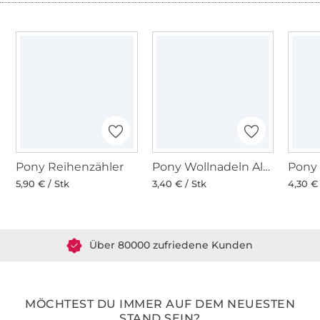
Pony Reihenzähler
Pony Wollnadeln Alu sortiert
Pony
5,90 € / Stk
3,40 € / Stk
4,30 € 
Über 1.8 Millionen Meter Stoff versandfertig
Über 80000 zufriedene Kunden
36 Jahre Erfahrung
MÖCHTEST DU IMMER AUF DEM NEUESTEN
STAND SEIN?