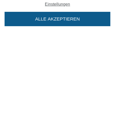
Einstellungen
Widerrufsrecht
ALLE AKZEPTIEREN
Kontakt
Bestellung widerrufen
Die Stoffe Hemmers Portoflat:
Finde mehr Inspiration
Beschreibung:
Beim Kauf der Portoflat bekommst du sechs
Monate versandkostenfreie Lieferung ab einem
Bestellwert von 15€. Sie ist nicht als Gast
bestellbar und hat eine Mindestlaufzeit von 6
Monaten, danach läuft sie automatisch aus.