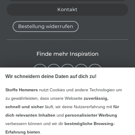
Kontakt
Bestellung widerrufen
Finde mehr Inspiration
Wir schneidern deine Daten auf dich zu!
Stoffe Hemmers
nutzt Cookies und andere Technologien um
zu gewährleisten, dass unsere Webseite
zuverlässig,
schnell und sicher
läuft; wir deine Nutzererfahrung mit
für
dich relevanten Inhalten
und
personalisierter Werbung
verbessern können und wir dir
bestmögliche Browsing-
In den niederländischen Sh
In den französisch
Nederlands
Français
Erfahrung bieten
.