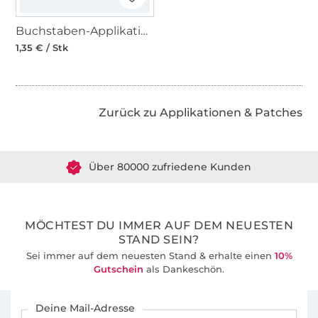
Buchstaben-Applikation Jeans, i
1,35 € / Stk
Zurück zu Applikationen & Patches
Über 1.8 Millionen Meter Stoff versandfertig
Über 80000 zufriedene Kunden
36 Jahre Erfahrung
MÖCHTEST DU IMMER AUF DEM NEUESTEN
STAND SEIN?
Sei immer auf dem neuesten Stand & erhalte einen
10%
Gutschein
als Dankeschön.
Für den Stoffe Hemmers Newsletter anmelden
Deine Mail-Adresse