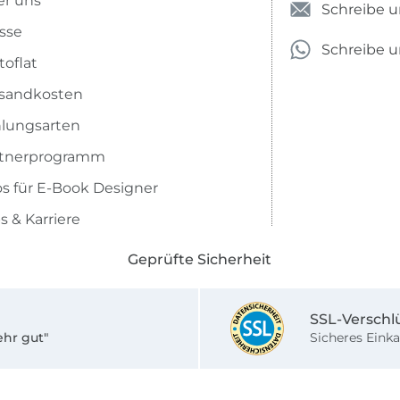
r uns
Schreibe u
sse
Schreibe 
toflat
sandkosten
lungsarten
rtnerprogramm
os für E-Book Designer
s & Karriere
Geprüfte Sicherheit
SSL-Verschl
ehr gut"
Sicheres Einka