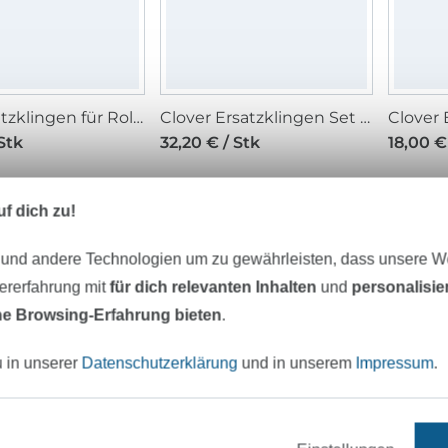
Olfa Ersatzklingen für Rollschneider, Ø 28 mm, 2 Stück
Clover Ersatzklingen Set 45 mm
Stk
32,20 € / Stk
18,00 €
f dich zu!
-11%
-1
 und andere Technologien um zu gewährleisten, dass unsere 
zererfahrung mit
für dich relevanten Inhalten
und
personalisi
e Browsing-Erfahrung bieten
.
u in unserer
Datenschutzerklärung
und in unserem
Impressum
.
Clover Rollschneider Ersatzklinge 28 mm/2 Stk
Ersatzklinge für Rollschneider, Ø 60 mm
 Stk
12,95 € / Stk
14,50 € / Stk
13,95 € 