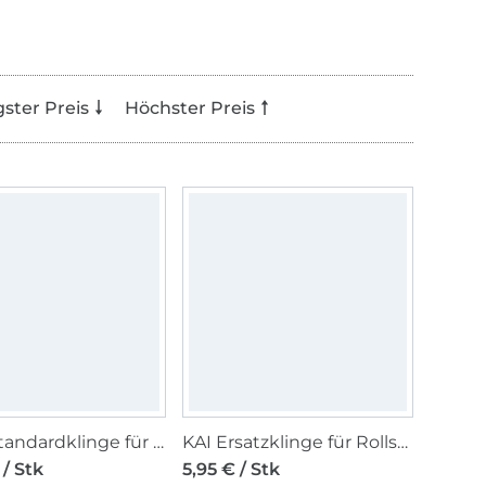
gster Preis
Höchster Preis
Prym Standardklinge für Rollschneider Ergonomics 45 mm
KAI Ersatzklinge für Rollschneider, Ø 45 mm
 / Stk
5,95 € / Stk