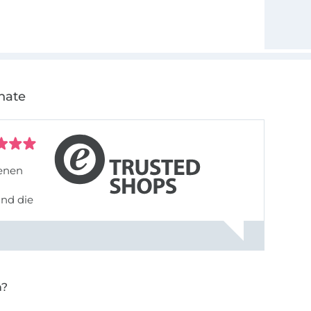
nate
denen
und die
n?