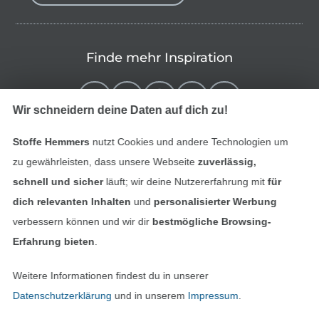
Finde mehr Inspiration
Wir schneidern deine Daten auf dich zu!
Stoffe Hemmers
nutzt Cookies und andere Technologien um
zu gewährleisten, dass unsere Webseite
zuverlässig,
schnell und sicher
läuft; wir deine Nutzererfahrung mit
für
dich relevanten Inhalten
und
personalisierter Werbung
verbessern können und wir dir
bestmögliche Browsing-
In den niederländischen Sh
In den französisch
Nederlands
Français
Erfahrung bieten
.
(France)
Weitere Informationen findest du in unserer
Deutsch
Datenschutzerklärung
und in unserem
Impressum
.
Alle Preise inkl. der gesetzl. MwSt.
Die durchgestrichenen Preise entsprechen dem