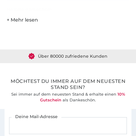
Hersteller-Kontaktdaten
Über 1.8 Millionen Meter Stoff versandfertig
Über 80000 zufriedene Kunden
36 Jahre Erfahrung
MÖCHTEST DU IMMER AUF DEM NEUESTEN
STAND SEIN?
Sei immer auf dem neuesten Stand & erhalte einen
10%
Gutschein
als Dankeschön.
Für den Stoffe Hemmers Newsletter anmelden
Deine Mail-Adresse