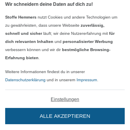
Wir schneidern deine Daten auf dich zu!
Stoffe Hemmers
nutzt Cookies und andere Technologien um
zu gewährleisten, dass unsere Webseite
zuverlässig,
schnell und sicher
läuft; wir deine Nutzererfahrung mit
für
dich relevanten Inhalten
und
personalisierter Werbung
verbessern können und wir dir
bestmögliche Browsing-
Dekostoff Halbpanama Gänseblümchen
Dekostoff Halbpanama Chicken Family, natur
Erfahrung bieten
.
12,95 € / m
12,95 € / m
(9,25 € / 1 m²)
(9,25 € / 1 m²)
Weitere Informationen findest du in unserer
Datenschutzerklärung
und in unserem
Impressum
.
Einstellungen
ALLE AKZEPTIEREN