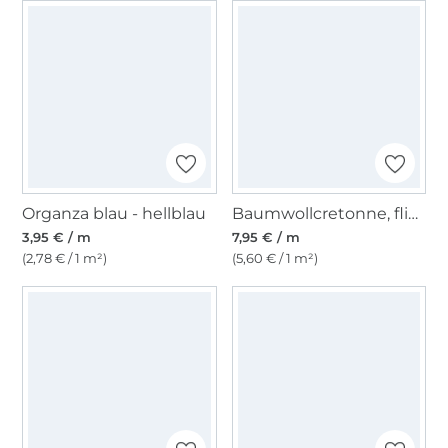
Organza blau - hellblau
Baumwollcretonne, flieder
3,95 € / m
7,95 € / m
(2,78 € / 1 m²)
(5,60 € / 1 m²)