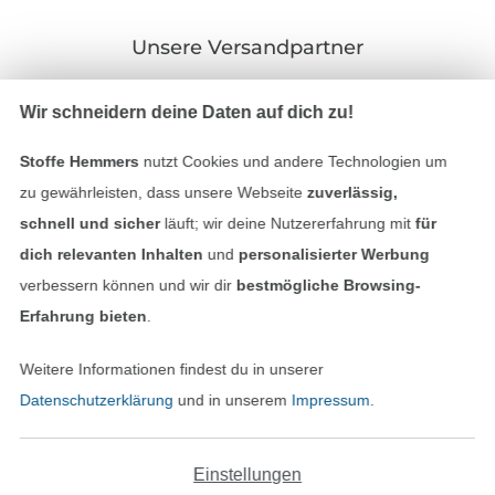
Unsere Versandpartner
Wir schneidern deine Daten auf dich zu!
Stoffe Hemmers
nutzt Cookies und andere Technologien um
In den deutschen Shop wechseln (aktuell gewählt
zu gewährleisten, dass unsere Webseite
zuverlässig,
schnell und sicher
läuft; wir deine Nutzererfahrung mit
für
Impressum
dich relevanten Inhalten
und
personalisierter Werbung
verbessern können und wir dir
bestmögliche Browsing-
AGB
Erfahrung bieten
.
Datenschutz
Weitere Informationen findest du in unserer
Datenschutzerklärung
und in unserem
Impressum
.
Widerrufsrecht
Kontakt
Einstellungen