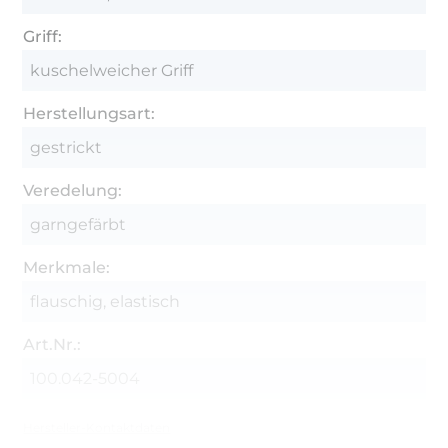
Griff:
kuschelweicher Griff
Herstellungsart:
gestrickt
Veredelung:
garngefärbt
Merkmale:
flauschig, elastisch
Art.Nr.:
100.042-5004
Hersteller-Kontaktdaten