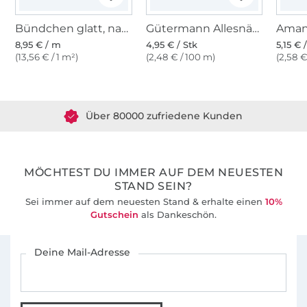
Bündchen glatt, natur
Gütermann Allesnäher (001) wollweiss
8,95 € / m
4,95 € / Stk
5,15 € 
(13,56 € / 1 m²)
(2,48 € / 100 m)
(2,58 €
Über 1.8 Millionen Meter Stoff versandfertig
Über 80000 zufriedene Kunden
36 Jahre Erfahrung
MÖCHTEST DU IMMER AUF DEM NEUESTEN
STAND SEIN?
Sei immer auf dem neuesten Stand & erhalte einen
10%
Gutschein
als Dankeschön.
Für den Stoffe Hemmers Newsletter anmelden
Deine Mail-Adresse