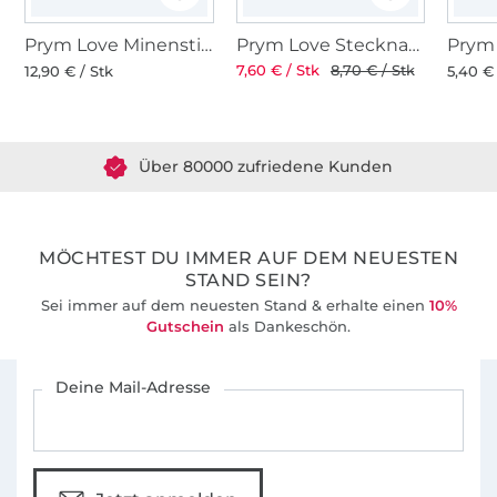
Prym Love Minenstift, pink
Prym Love Stecknadeln 50 Stck.
7,60 € / Stk
8,70 € / Stk
12,90 € / Stk
5,40 € 
Über 1.8 Millionen Meter Stoff versandfertig
Über 80000 zufriedene Kunden
36 Jahre Erfahrung
MÖCHTEST DU IMMER AUF DEM NEUESTEN
STAND SEIN?
Sei immer auf dem neuesten Stand & erhalte einen
10%
Gutschein
als Dankeschön.
Für den Stoffe Hemmers Newsletter anmelden
Deine Mail-Adresse