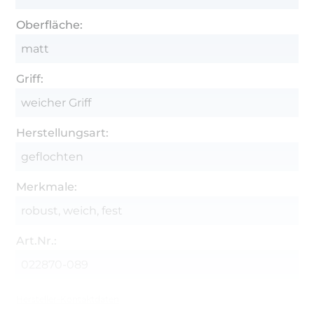
Oberfläche:
matt
Griff:
weicher Griff
Herstellungsart:
geflochten
Merkmale:
robust, weich, fest
Art.Nr.:
022870-089
Hersteller-Kontaktdaten