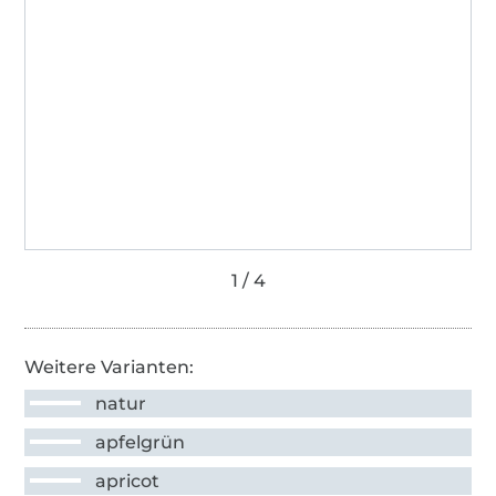
Weitere Varianten:
natur
apfelgrün
apricot