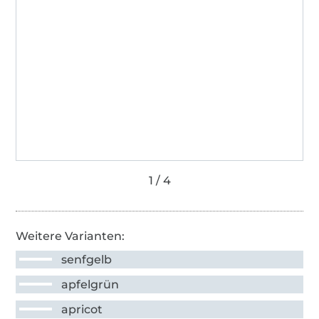
Weitere Varianten:
senfgelb
apfelgrün
apricot