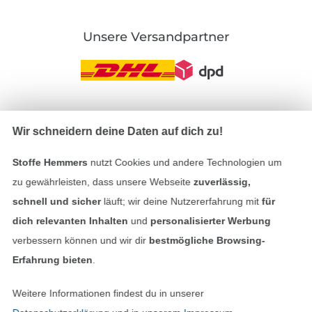
Unsere Versandpartner
In den deutschen Shop wechseln (aktuell gewählt
Wir schneidern deine Daten auf dich zu!
Impressum
Stoffe Hemmers
nutzt Cookies und andere Technologien um
zu gewährleisten, dass unsere Webseite
zuverlässig,
AGB
schnell und sicher
läuft; wir deine Nutzererfahrung mit
für
dich relevanten Inhalten
und
personalisierter Werbung
Datenschutz
verbessern können und wir dir
bestmögliche Browsing-
Erfahrung bieten
.
Widerrufsrecht
Weitere Informationen findest du in unserer
Kontakt