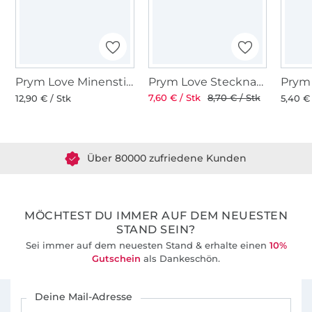
Prym Love Minenstift, pink
Prym Love Stecknadeln 50 Stck.
7,60 € / Stk
8,70 € / Stk
12,90 € / Stk
5,40 € 
Über 1.8 Millionen Meter Stoff versandfertig
Über 80000 zufriedene Kunden
36 Jahre Erfahrung
MÖCHTEST DU IMMER AUF DEM NEUESTEN
STAND SEIN?
Sei immer auf dem neuesten Stand & erhalte einen
10%
Gutschein
als Dankeschön.
Für den Stoffe Hemmers Newsletter anmelden
Deine Mail-Adresse