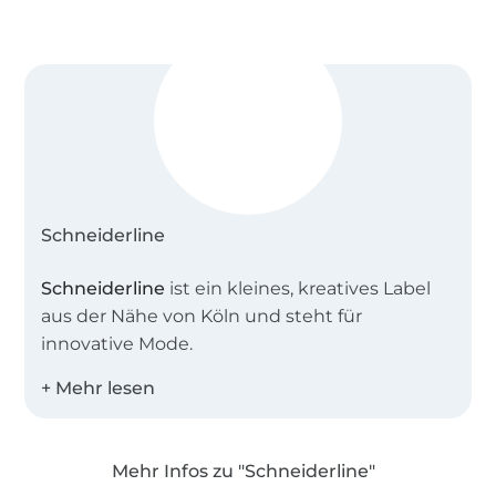
Schneiderline
Schneiderline
ist ein kleines, kreatives Label
aus der Nähe von Köln und steht für
innovative Mode.
Als 3fache Mutter kenne ich die Bedürfnisse
der Kinder und vereine dies in meinen
Schnittmustern. Neben bequemen und
Mehr Infos zu "Schneiderline"
schnell genähten Basic-Schnitten, die immer