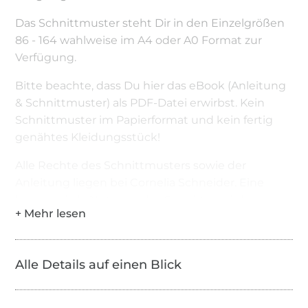
Das Schnittmuster steht Dir in den Einzelgrößen
86 - 164 wahlweise im A4 oder A0 Format zur
Verfügung.
Bitte beachte, dass Du hier das eBook (Anleitung
& Schnittmuster) als PDF-Datei erwirbst. Kein
Schnittmuster im Papierformat und kein fertig
genähtes Kleidungsstück!
Alle Rechte des Schnittmusters sowie der
Anleitung liegen bei Cornelia Schneider. Eine
kommezielle Nutzung des Schnittes wird
untersagt. Eine gewerbliche Nutzung ist mit
entsprechender Gewerbelizenz erlaubt.
Alle Details auf einen Blick