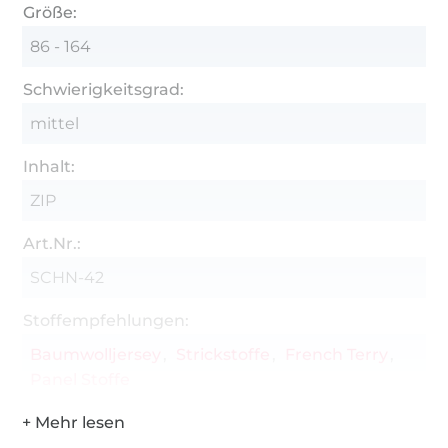
Größe:
86 - 164
Schwierigkeitsgrad:
mittel
Inhalt:
ZIP
Art.Nr.:
SCHN-42
Stoffempfehlungen:
Baumwolljersey
Strickstoffe
French Terry
Panel Stoffe