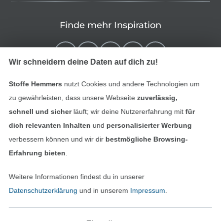
Finde mehr Inspiration
Wir schneidern deine Daten auf dich zu!
Stoffe Hemmers
nutzt Cookies und andere Technologien um
zu gewährleisten, dass unsere Webseite
zuverlässig,
schnell und sicher
läuft; wir deine Nutzererfahrung mit
für
dich relevanten Inhalten
und
personalisierter Werbung
verbessern können und wir dir
bestmögliche Browsing-
In den niederländischen Sh
In den französisch
Nederlands
Français
Erfahrung bieten
.
(France)
Weitere Informationen findest du in unserer
Deutsch
Datenschutzerklärung
und in unserem
Impressum
.
Alle Preise inkl. der gesetzl. MwSt.
Die durchgestrichenen Preise entsprechen dem
bisherigen Preis bei Stoffe Hemmers.