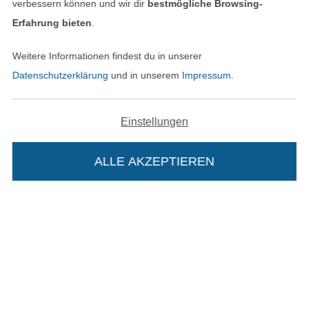
verbessern können und wir dir
bestmögliche Browsing-
AGB
Erfahrung bieten
.
Datenschutz
Weitere Informationen findest du in unserer
Datenschutzerklärung
und in unserem
Impressum
.
Widerrufsrecht
Kontakt
Einstellungen
Bestellung widerrufen
ALLE AKZEPTIEREN
Finde mehr Inspiration
Die Stoffe Hemmers Portoflat:
Beschreibung: