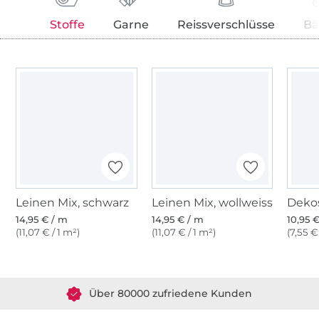
Stoffe
Garne
Reissverschlüsse
Bä
Leinen Mix, schwarz
Leinen Mix, wollweiss
14,95 € / m
14,95 € / m
10,95 
(11,07 € / 1 m²)
(11,07 € / 1 m²)
(7,55 €
Über 1.8 Millionen Meter Stoff versandfertig
Über 80000 zufriedene Kunden
36 Jahre Erfahrung