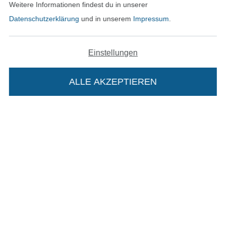
Weitere Informationen findest du in unserer
Datenschutzerklärung
und in unserem
Impressum
.
In den deutschen Shop wechseln (aktuell gewählt
Einstellungen
Impressum
ALLE AKZEPTIEREN
In deinen Warenkorb
AGB
Datenschutz
Widerrufsrecht
Kontakt
Bestellung widerrufen