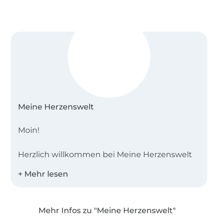
Meine Herzenswelt
Moin!
Herzlich willkommen bei Meine Herzenswelt
im Herzen von Schleswig-Holstein. Seit
unserer Gründung im Jahr 2011 sind wir zu
einem kleinen, aber sehr leidenschaftlichen
Team gewachsen. Mit über einem Jahrzehnt
Mehr Infos zu "Meine Herzenswelt"
Erfahrung in der Entwicklung von