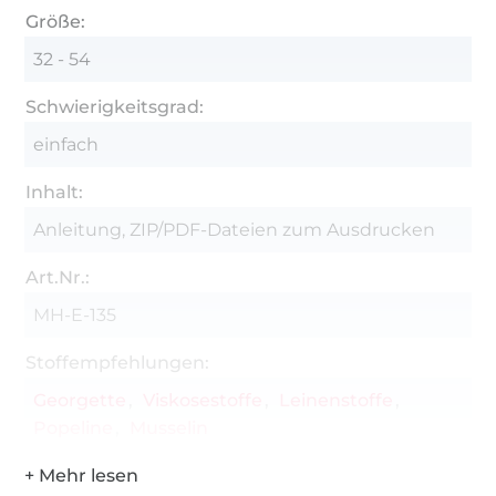
Größe:
32 - 54
Schwierigkeitsgrad:
einfach
Inhalt:
Anleitung, ZIP/PDF-Dateien zum Ausdrucken
Art.Nr.:
MH-E-135
Stoffempfehlungen:
Georgette
Viskosestoffe
Leinenstoffe
Popeline
Musselin