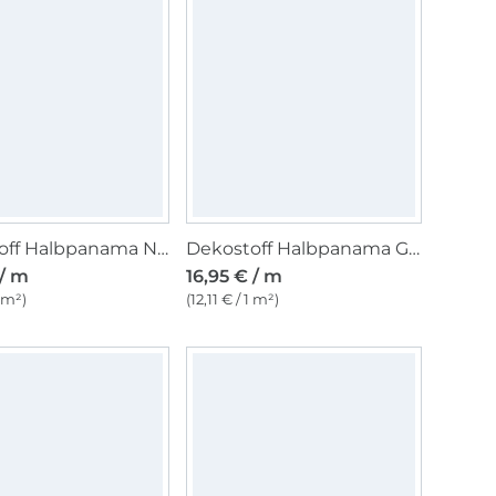
Dekostoff Halbpanama Newspaper, wollweiß
Dekostoff Halbpanama Glow in the Dark Sonne, Mond und Sterne, dunkelblau
 / m
16,95 € / m
1 m²)
(12,11 € / 1 m²)