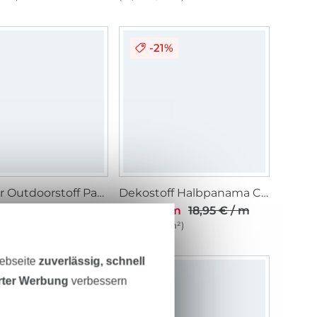
-21%
Leichter Outdoorstoff Panama Uni, beige
Dekostoff Halbpanama Cute Cats, Digitaldruck
/ m
14,95 € / m
18,95 € / m
1 m²)
(10,68 € / 1 m²)
Webseite
zuverlässig, schnell
erter Werbung
verbessern