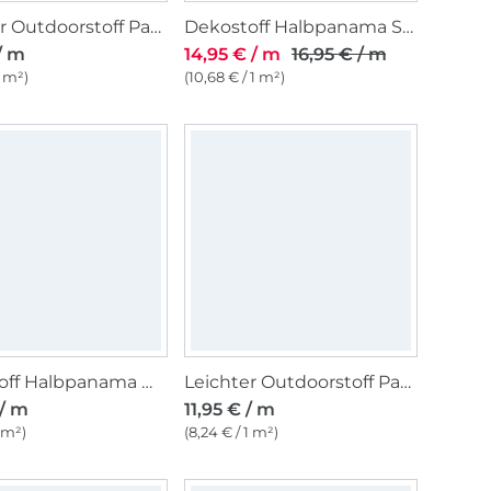
Leichter Outdoorstoff Panama Uni, senfgelb
Dekostoff Halbpanama Sommerwiese, dunkelrot
/ m
14,95 € / m
16,95 € / m
1 m²)
(10,68 € / 1 m²)
Dekostoff Halbpanama Mohn
Leichter Outdoorstoff Panama Uni, lindgrün
 / m
11,95 € / m
1 m²)
(8,24 € / 1 m²)