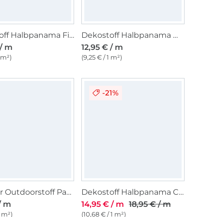
Dekostoff Halbpanama Fische
Dekostoff Halbpanama Maritim Küstenort
 / m
12,95 € / m
1 m²)
(9,25 € / 1 m²)
-21%
Leichter Outdoorstoff Panama Uni, altpetrol
Dekostoff Halbpanama Cute Dogs, Digitaldruck
/ m
14,95 € / m
18,95 € / m
1 m²)
(10,68 € / 1 m²)