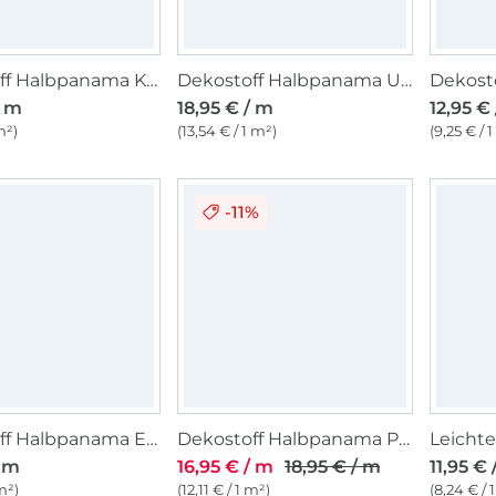
Dekostoff Halbpanama Kombinationsstoff natur
Dekostoff Halbpanama Universum, dunkelblau
/ m
18,95 € / m
12,95 €
m²)
(13,54 € / 1 m²)
(9,25 € / 
-11%
Dekostoff Halbpanama Enjoy Vintage Plants and Leafs, pink
Dekostoff Halbpanama Prärieblumen, wollweiss
/ m
16,95 € / m
18,95 € / m
11,95 € 
m²)
(12,11 € / 1 m²)
(8,24 € / 