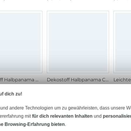
Dekostoff Halbpanama Magnolien, blassgrün
Dekostoff Halbpanama Cats Life
 m
12,95 € / m
11,95 € 
 m²)
(9,25 € / 1 m²)
(8,24 € / 
f dich zu!
 und andere Technologien um zu gewährleisten, dass unsere 
1%
-11%
zererfahrung mit
für dich relevanten Inhalten
und
personalisi
e Browsing-Erfahrung bieten
.