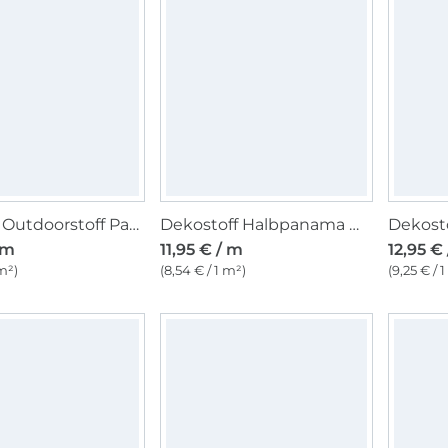
Leichter Outdoorstoff Panama Uni, schwarz
Dekostoff Halbpanama Wildflowers, beige
 m
11,95 € / m
12,95 €
 m²)
(8,54 € / 1 m²)
(9,25 € / 