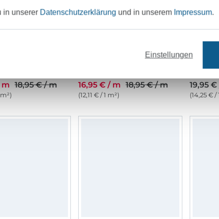
u in unserer
Datenschutzerklärung
und in unserem
Impressum
.
Einstellungen
Dekostoff Halbpanama Eucalyptusblätter, dunkelgrün
Dekostoff Halbpanama Little Sheep, beige
/ m
18,95 € / m
16,95 € / m
18,95 € / m
19,95 €
1 m²)
(12,11 € / 1 m²)
(14,25 € /