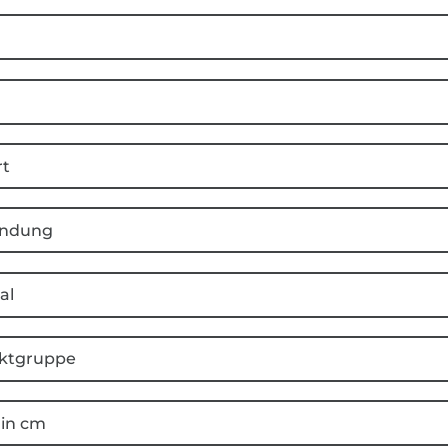
rt
ndung
al
ktgruppe
 in cm