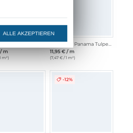
ALLE AKZEPTIEREN
Dekostoff Halbpanama Ginkgoblätter, natur
Dekostoff Panama Tulpen, wollweiss
 / m
11,95 € / m
 1 m²)
(7,47 € / 1 m²)
-12%