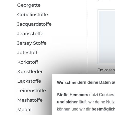
Georgette
Gobelinstoffe
Jacquardstoffe
Jeansstoffe
Jersey Stoffe
Jutestoff
Korkstoff
Kunstleder
11,95 € /
Lackstoffe
(8,54 € / 1
Wir schneidern deine Daten au
Leinenstoffe
Stoffe Hemmers
nutzt Cookies
Meshstoffe
-2
und sicher
läuft; wir deine Nut
Modal
können und wir dir
bestmöglich