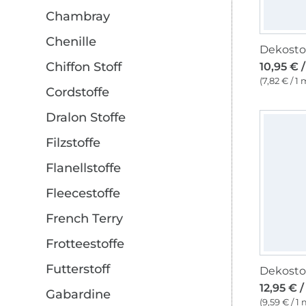
Chambray
Chenille
Chiffon Stoff
10,95 € 
(7,82 € / 1 
Cordstoffe
Dralon Stoffe
Filzstoffe
Flanellstoffe
Fleecestoffe
French Terry
Frotteestoffe
Futterstoff
12,95 € 
Gabardine
(9,59 € / 1 