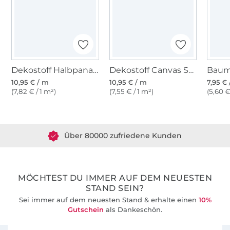
Dekostoff Halbpanama Kombinationsstoff natur
Dekostoff Canvas Stoff uni, beige
10,95 € / m
10,95 € / m
7,95 €
(7,82 € / 1 m²)
(7,55 € / 1 m²)
(5,60 €
Über 1.8 Millionen Meter Stoff versandfertig
Über 80000 zufriedene Kunden
36 Jahre Erfahrung
MÖCHTEST DU IMMER AUF DEM NEUESTEN
STAND SEIN?
Sei immer auf dem neuesten Stand & erhalte einen
10%
Gutschein
als Dankeschön.