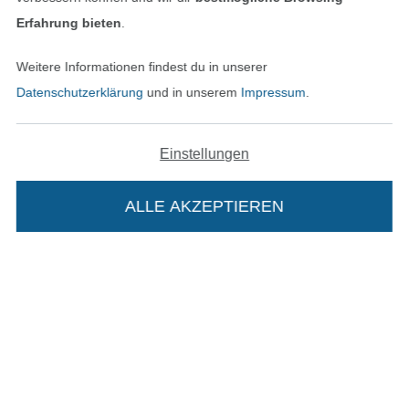
Erfahrung bieten
.
Weitere Informationen findest du in unserer
Unsere Versandpartner
Datenschutzerklärung
und in unserem
Impressum
.
Einstellungen
In den deutschen Shop wechseln (aktuell gewählt
ALLE AKZEPTIEREN
Impressum
AGB
Datenschutz
Die Stoffe Hemmers Portoflat:
Widerrufsrecht
Beschreibung: