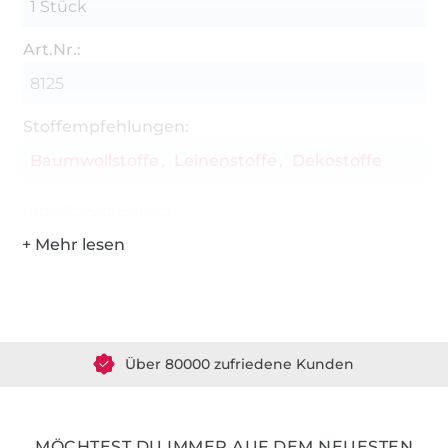
1 Stück
Art.Nr.:
8125
Stoffempfehlungen:
Baumwollstoffe
Leinenstoffe
Dekostoffe
Hersteller-Kontaktdaten
Über 1.8 Millionen Meter Stoff versandfertig
Über 80000 zufriedene Kunden
36 Jahre Erfahrung
MÖCHTEST DU IMMER AUF DEM NEUESTEN