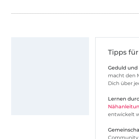
Tipps fü
Geduld und
macht den Me
Dich über je
Lernen durch
Nähanleitu
entwickelt 
Gemeinschaf
Community