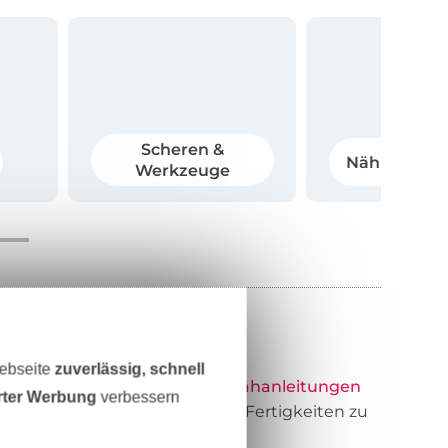
Scheren &
Nähmaschi
Werkzeuge
e Hemmers
Webseite
zuverlässig, schnell
bieten einfache, gut erklärte
Nähanleitungen
erter Werbung
verbessern
. Diese sind perfekt, um Deine Fertigkeiten zu