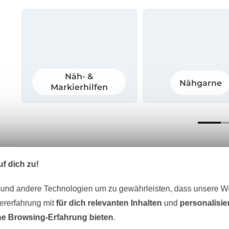
Näh- &
Nähgarne
Markierhilfen
f dich zu!
Deine ersten Nähprojekte mit Stoff
 und andere Technologien um zu gewährleisten, dass unsere 
Starte mit kleinen, überschaubaren Projekten. Wir 
zererfahrung mit
für dich relevanten Inhalten
und
personalisi
für Projekte wie Kissenbezüge, Taschen oder Schals
e Browsing-Erfahrung bieten
.
üben, ohne Dich zu überfordern.