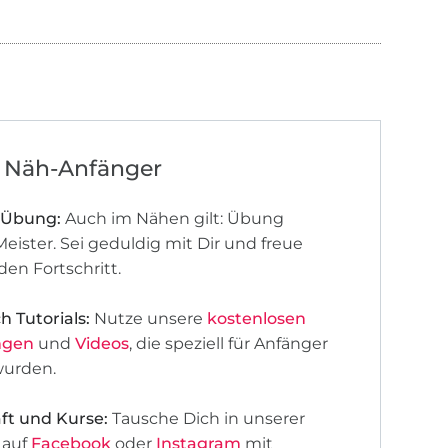
r Näh-Anfänger
 Übung:
Auch im Nähen gilt: Übung
ister. Sei geduldig mit Dir und freue
den Fortschritt.
 Tutorials:
Nutze unsere
kostenlosen
ngen
und
Videos
, die speziell für Anfänger
wurden.
t und Kurse:
Tausche Dich in unserer
 auf
Facebook
oder
Instagram
mit