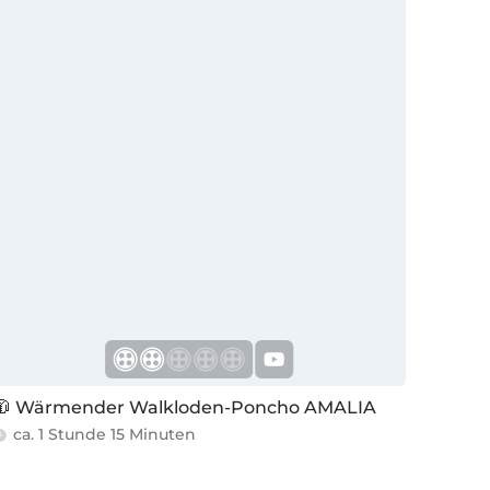
🧥 Wärmender Walkloden-Poncho AMALIA
🏃‍♀️👜
ca. 1 Stunde 15 Minuten
ca. 3