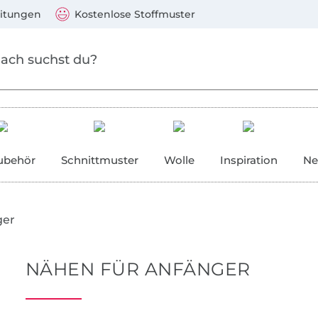
 springen
Zu den Produkten springen
)
Visa, Mastercard, PayPal, Giropay, Kauf auf Rechnung, V
eitungen
Kostenlose Stoffmuster
ubehör
Schnittmuster
Wolle
Inspiration
Ne
ger
NÄHEN FÜR ANFÄNGER