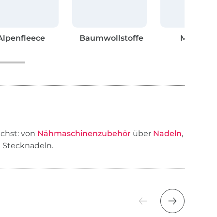
Alpenfleece
Baumwollstoffe
Musselin
uchst: von
Nähmaschinenzubehör
über
Nadeln
,
 Stecknadeln.