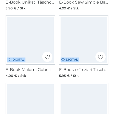
E-Book Unikati Täschchen Little Bloom
E-Book Sew Simple Bananentasche
3,90 € / Stk
4,99 € / Stk
DIGITAL
DIGITAL
E-Book Malomi Gobelin Tasche Freya Kombi
E-Book mīn ziarī Tasche MondT(o)ur
4,00 € / Stk
5,95 € / Stk