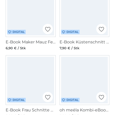
DIGITAL
DIGITAL
E-Book Maker Mauz Festivaltasche Toria
E-Book Küstenschnitt Tasche Runi
6,90 € / Stk
7,90 € / Stk
DIGITAL
DIGITAL
E-Book Frau Schnitte Sling Bag Mel
oh meéla Kombi-eBook ohElli mini & big