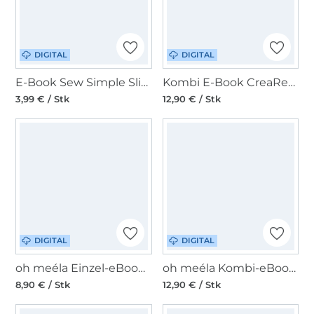
DIGITAL
DIGITAL
E-Book Sew Simple Sling Bag Junis
Kombi E-Book CreaResa Cambag Tessa
3,99 € / Stk
12,90 € / Stk
DIGITAL
DIGITAL
oh meéla Einzel-eBook ohManni Mini
oh meéla Kombi-eBook ohMissi
8,90 € / Stk
12,90 € / Stk