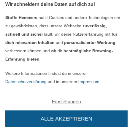
E-Book LilaMint Design Handtasche Arkansas25
E-Book CreaResa Tasche Resa
Wir schneidern deine Daten auf dich zu!
7,90 € / Stk
7,90 € / Stk
Stoffe Hemmers
nutzt Cookies und andere Technologien um
zu gewährleisten, dass unsere Webseite
zuverlässig,
schnell und sicher
läuft; wir deine Nutzererfahrung mit
für
dich relevanten Inhalten
und
personalisierter Werbung
verbessern können und wir dir
bestmögliche Browsing-
Erfahrung bieten
.
DIGITAL
DIGITAL
Weitere Informationen findest du in unserer
E-Book Schnittmuster Berlin - Kochschürze Cook
E-Book LilaMint Design Tasche NewHampshire9
Datenschutzerklärung
und in unserem
Impressum
.
2,90 € / Stk
7,90 € / Stk
Einstellungen
ALLE AKZEPTIEREN