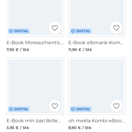
DIGITAL
DIGITAL
E-Book Moreauthentic Buchtasche Anna
E-Book elbmarie Kombi Utensilo-Tasche Berta + Bertine
7,90 € / Stk
11,90 € / Stk
DIGITAL
DIGITAL
E-Book mīn ziarī Brillenetui Opti(k)mal
oh meéla Kombi-eBook ohHoobi
3,95 € / Stk
8,90 € / Stk