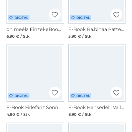
DIGITAL
DIGITAL
oh meéla Einzel-eBook ohTelli
E-Book Ba.binaa Patterns Cap Pepino
6,90 € / Stk
5,90 € / Stk
DIGITAL
DIGITAL
E-Book Firlefanz Sonnenhut Limette
E-Book Hansedelli Vallta A4 Kulturbeutel zum Aufhängen
4,90 € / Stk
8,90 € / Stk