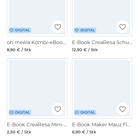
DIGITAL
DIGITAL
oh meéla Kombi-eBook ohHolli
E-Book CreaResa Schultertasche Moon Bag Luna Kombipaket alle Größen
8,90 € / Stk
12,90 € / Stk
DIGITAL
DIGITAL
E-Book CreaResa Mini-Schultertasche Moon Bag Luna Add on
E-Book Maker Mauz Flaschen-Tasche Walking
2,50 € / Stk
6,90 € / Stk