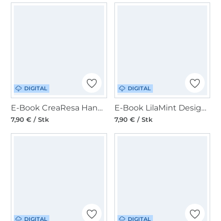
DIGITAL
DIGITAL
E-Book CreaResa Handtasche Cambag Tessa Large
E-Book LilaMint Design SaddleBag Kansas34
7,90 € / Stk
7,90 € / Stk
DIGITAL
DIGITAL