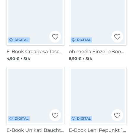
DIGITAL
DIGITAL
E-Book CreaResa Tasche Resa Basic
oh meéla Einzel-eBook ohKristi Big
4,90 € / Stk
8,90 € / Stk
DIGITAL
DIGITAL
E-Book Unikati Bauchtasche Lana Add on
E-Book Leni Pepunkt 139 MESSENGER.rucksack