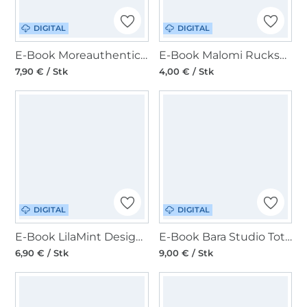
DIGITAL
DIGITAL
E-Book Moreauthentic Schleifen Totebag Birdie
E-Book Malomi Rucksack Tasche Sina
7,90 € / Stk
4,00 € / Stk
DIGITAL
DIGITAL
E-Book LilaMint Design CrossbodyBag Wisconsin30
E-Book Bara Studio Tote Bag Emma
6,90 € / Stk
9,00 € / Stk