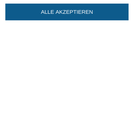
In den deutschen Shop wechseln (aktuell gewählt
ALLE AKZEPTIEREN
In deinen Warenkorb
Impressum
AGB
Datenschutz
Widerrufsrecht
Kontakt
Bestellung widerrufen
Finde mehr Inspiration