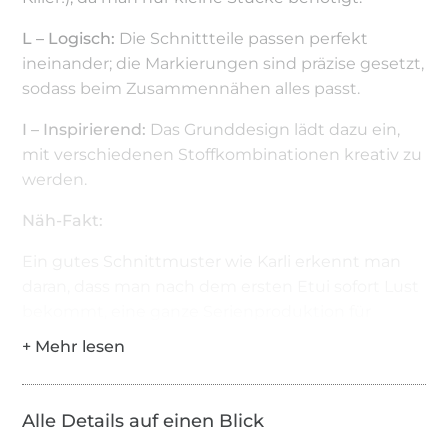
L – Logisch:
Die Schnittteile passen perfekt
ineinander; die Markierungen sind präzise gesetzt,
sodass beim Zusammennähen alles passt.
I – Inspirierend:
Das Grunddesign lädt dazu ein,
mit verschiedenen Stoffkombinationen kreativ zu
werden.
Näh-Fakt:
Ein gutes Schnittmuster wie Karli erkennt man
daran, dass man nach dem ersten Etui sofort Lust
bekommt, eine ganze Serienproduktion für
Freunde und Familie zu starten!
Wichtiger Hinweis:
Mal ehrlich: Wenn deine Geldbörse gestohlen
Alle Details auf einen Blick
wird, ist es doch praktisch, wenn diese