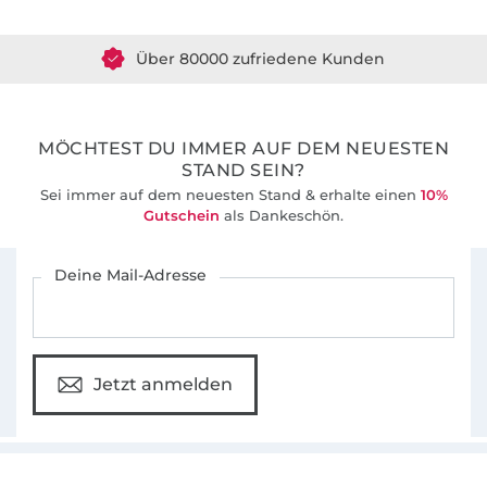
Fragen stellen und Eure Werke präsentieren.
Über 80000 zufriedene Kunden
Wir wünschen Dir viel Spaß beim Stöbern
36 Jahre Erfahrung
durch unsere eBooks!
Ganz liebe Grüße René und Katja
MÖCHTEST DU IMMER AUF DEM NEUESTEN
STAND SEIN?
Sei immer auf dem neuesten Stand & erhalte einen
10%
Gutschein
als Dankeschön.
Für den Stoffe Hemmers Newsletter anmelden
Deine Mail-Adresse
Jetzt anmelden