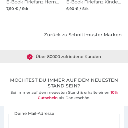
E-Book Firlefanz Hemd - Bluse - Tunika Holunder Kinder
E-Book Firlefanz Kinderkleid Gänseblümchen
7,50 € / Stk
6,90 € / Stk
Zurück zu Schnittmuster Marken
Über 1.8 Millionen Meter Stoff versandfertig
Über 80000 zufriedene Kunden
36 Jahre Erfahrung
MÖCHTEST DU IMMER AUF DEM NEUESTEN
STAND SEIN?
Sei immer auf dem neuesten Stand & erhalte einen
10%
Gutschein
als Dankeschön.
Für den Stoffe Hemmers Newsletter anmelden
Deine Mail-Adresse