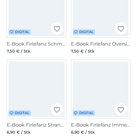
DIGITAL
DIGITAL
E-Book Firlefanz Schmales Kleid / Shirt Zaubernuss Kids
E-Book Firlefanz Oversize Sweater Kinder Macadamia
7,50 € / Stk
7,50 € / Stk
DIGITAL
DIGITAL
E-Book Firlefanz Strandflieder Badeanzug für Kinder
E-Book Firlefanz Immergrün & Minigrün mit Add-On-Paket Kinder
6,90 € / Stk
6,90 € / Stk