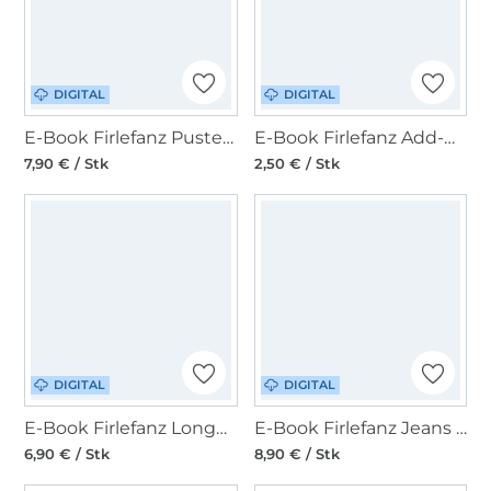
DIGITAL
DIGITAL
E-Book Firlefanz Pusteblume für Jersey - Body-Baukasten
E-Book Firlefanz Add-On Crop Shirt Pinia Damen
7,90 € / Stk
2,50 € / Stk
DIGITAL
DIGITAL
E-Book Firlefanz Longhoodie und Kleid Hagebutte Damen
E-Book Firlefanz Jeans - Sweathose - Shorts Wilde Möhre Kinder
6,90 € / Stk
8,90 € / Stk