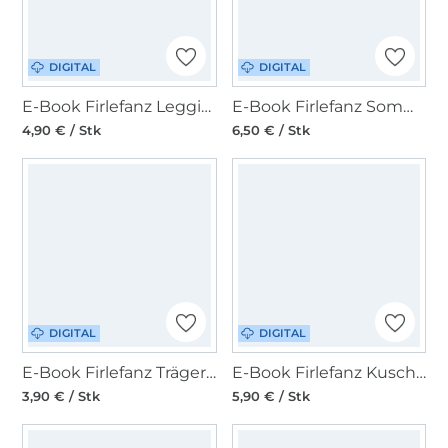
DIGITAL
DIGITAL
E-Book Firlefanz Leggings Pfefferminze
E-Book Firlefanz Sommertop und -tunika Mädesüß
4,90 € / Stk
6,50 € / Stk
DIGITAL
DIGITAL
E-Book Firlefanz Trägerkleid Löwenzahn Mädchen
E-Book Firlefanz Kuschelhose - Strampler - Latzhose Löwenzahn
3,90 € / Stk
5,90 € / Stk