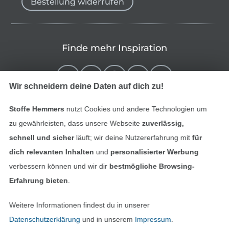
Bestellung widerrufen
Finde mehr Inspiration
Wir schneidern deine Daten auf dich zu!
Stoffe Hemmers
nutzt Cookies und andere Technologien um
zu gewährleisten, dass unsere Webseite
zuverlässig,
schnell und sicher
läuft; wir deine Nutzererfahrung mit
für
dich relevanten Inhalten
und
personalisierter Werbung
verbessern können und wir dir
bestmögliche Browsing-
In den niederländischen Sh
In den französisch
Nederlands
Français
Erfahrung bieten
.
(France)
Weitere Informationen findest du in unserer
Deutsch
Datenschutzerklärung
und in unserem
Impressum
.
Alle Preise inkl. der gesetzl. MwSt.