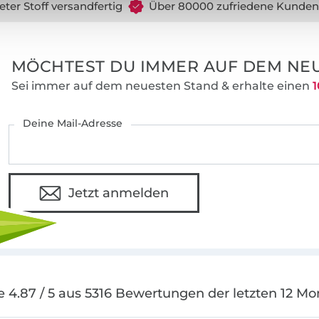
eter Stoff versandfertig
Über 80000 zufriedene Kunden
immer besonders ausführlich und gut bebi
auch Nähanfänger jeden Schritt nachvoll
Maßtabellen und Hinweise zur individuell
MÖCHTEST DU IMMER AUF DEM NEU
Schnittanpassung ermöglichen darüber h
Fertigung optimal sitzender Kleidung.
Sei immer auf dem neuesten Stand & erhalte einen
1
Deine Mail-Adresse
Jetzt anmelden
e 4.87 / 5 aus 5316 Bewertungen der letzten 12 Mo