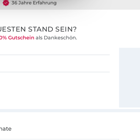
36 Jahre Erfahrung
ldert, damit
ziehen können.
en
ESTEN STAND SEIN?
inaus die
0% Gutschein
als Dankeschön.
nate