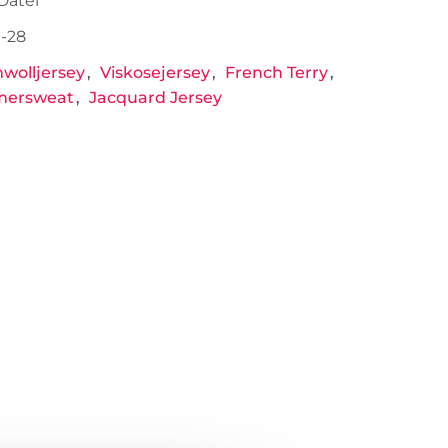
-Datei
-28
wolljersey
Viskosejersey
French Terry
ersweat
Jacquard Jersey