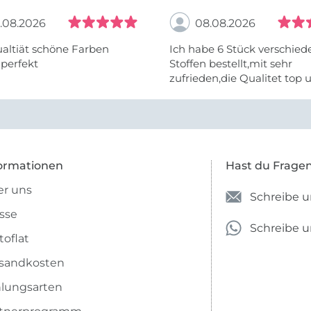
.08.2026
08.08.2026
altiät schöne Farben
Ich habe 6 Stück verschie
 perfekt
Stoffen bestellt,mit sehr
zufrieden,die Qualitet top 
Farben stimmen zu.
ormationen
Hast du Frage
r uns
Schreibe u
sse
Schreibe 
toflat
sandkosten
lungsarten