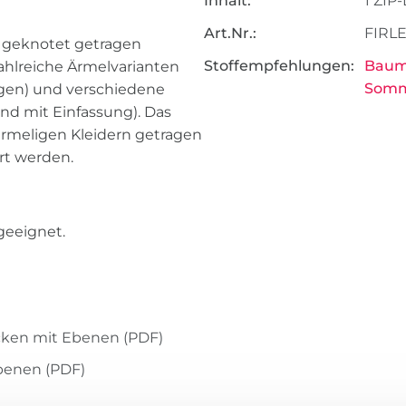
Inhalt:
1 ZIP
Art.Nr.:
FIRLE
h geknotet getragen
Stoffempfehlungen:
Baum
ahlreiche Ärmelvarianten
Somm
ngen) und verschiedene
nd mit Einfassung). Das
ärmeligen Kleidern getragen
rt werden.
geeignet.
cken mit Ebenen (PDF)
benen (PDF)