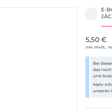
E-B
JÄC
5,50 €
inkl. MwSt., 
Bei dies
das nach
und Ausd
Mehr Inf
unseren