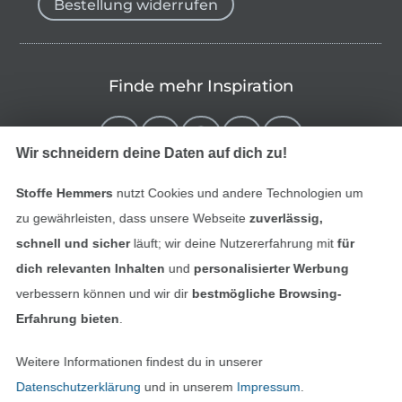
Bestellung widerrufen
Finde mehr Inspiration
Wir schneidern deine Daten auf dich zu!
Stoffe Hemmers
nutzt Cookies und andere Technologien um
zu gewährleisten, dass unsere Webseite
zuverlässig,
schnell und sicher
läuft; wir deine Nutzererfahrung mit
für
dich relevanten Inhalten
und
personalisierter Werbung
verbessern können und wir dir
bestmögliche Browsing-
In den niederländischen Sh
In den französisch
Nederlands
Français
Erfahrung bieten
.
(France)
Weitere Informationen findest du in unserer
Deutsch
Datenschutzerklärung
und in unserem
Impressum
.
Alle Preise inkl. der gesetzl. MwSt.