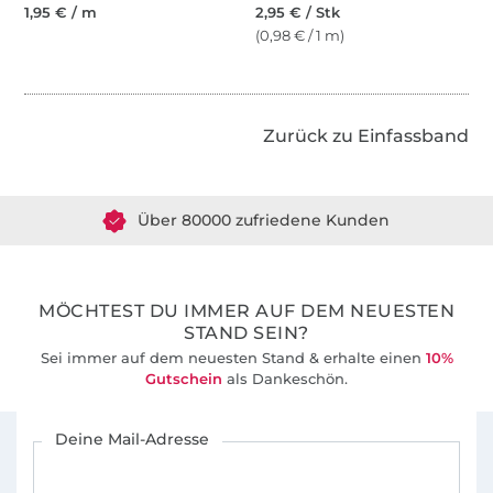
1,95 € / m
2,95 € / Stk
(0,98 € / 1 m)
Zurück zu Einfassband
Über 1.8 Millionen Meter Stoff versandfertig
Über 80000 zufriedene Kunden
36 Jahre Erfahrung
MÖCHTEST DU IMMER AUF DEM NEUESTEN
STAND SEIN?
Sei immer auf dem neuesten Stand & erhalte einen
10%
Gutschein
als Dankeschön.
Für den Stoffe Hemmers Newsletter anmelden
Deine Mail-Adresse