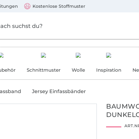
Zum Hauptinhalt springen
Weiter zur Suche
)
Visa, Mastercard, PayPal, Giropay, Kauf auf Rechnung, V
eitungen
Kostenlose Stoffmuster
ubehör
Schnittmuster
Wolle
Inspiration
Ne
fassband
Jersey Einfassbänder
BAUMWOL
DUNKEL
ART.NR