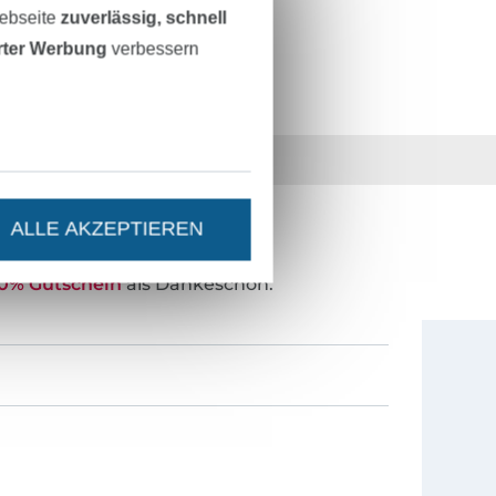
Webseite
zuverlässig, schnell
erter Werbung
verbessern
36 Jahre Erfahrung
ALLE AKZEPTIEREN
ESTEN STAND SEIN?
0% Gutschein
als Dankeschön.