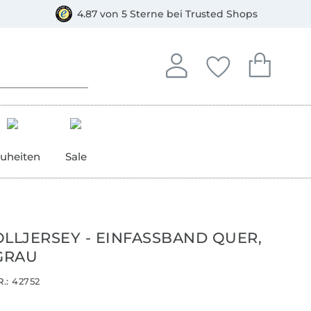
orkasse
4.87 von 5 Sterne bei Trusted Shops
In deinem Konto anmelden o
Du hast keine Artike
Du hast kein
Anmelden
Deine Favorite
Dein W
uheiten
Sale
LJERSEY - EINFASSBAND QUER,
GRAU
.:
42752