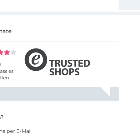
nate
t.
ass es
offen
gestreift
rt, dass
n?
ns per E-Mail