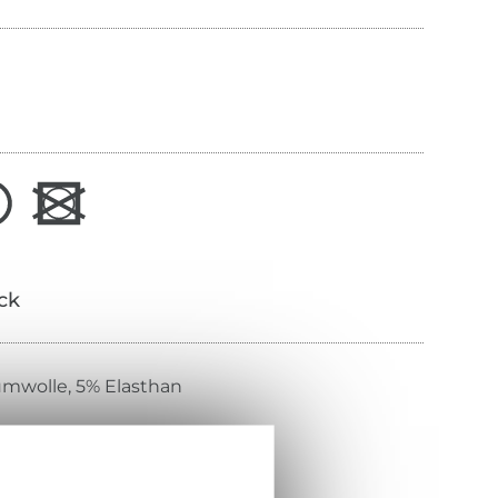
ick
mwolle, 5% Elasthan
rau