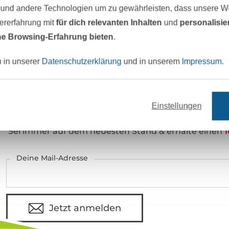
Art.Nr.:
42752
 und andere Technologien um zu gewährleisten, dass unsere 
zererfahrung mit
für dich relevanten Inhalten
und
personalisi
Hersteller-Kontaktdaten
e Browsing-Erfahrung bieten
.
u in unserer
Datenschutzerklärung
und in unserem
Impressum
.
eter Stoff versandfertig
Über 80000 zufriedene Kunden
Einstellungen
MÖCHTEST DU IMMER AUF DEM NEU
Sei immer auf dem neuesten Stand & erhalte einen
1
Deine Mail-Adresse
Jetzt anmelden