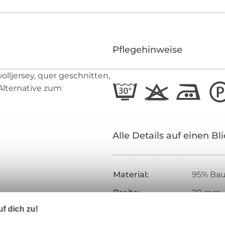
Pflegehinweise
lljersey, quer geschnitten,
Alternative zum
Alle Details auf einen Bl
Material:
95% Bau
Breite:
20 mm
f dich zu!
Farbe:
dunkelg