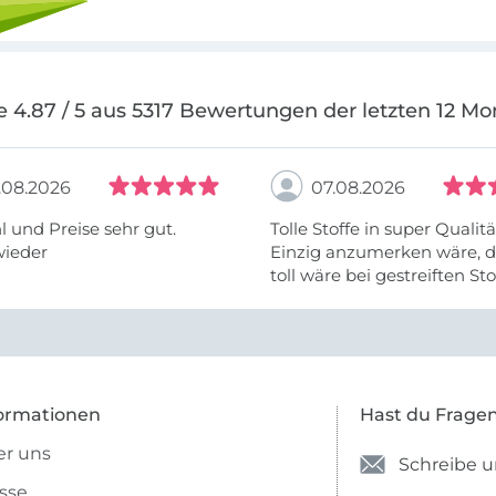
e 4.87 / 5 aus 5317 Bewertungen der letzten 12 Mo
.08.2026
07.08.2026
 und Preise sehr gut.
Tolle Stoffe in super Qualitä
wieder
Einzig anzumerken wäre, d
toll wäre bei gestreiften St
vielleicht längs- oder- quer
anzugeben. Mir ist es passie
ich nicht genug über die ...
ormationen
Hast du Frage
r uns
Schreibe u
sse