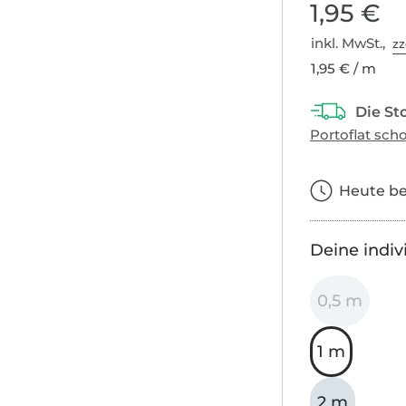
1,95 €
inkl. MwSt.,
zz
1,95 € / m
Heute bes
Deine indiv
0,5 m
1 m
2 m