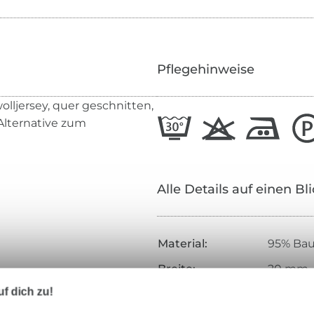
Pflegehinweise
lljersey, quer geschnitten,
Alternative zum
Alle Details auf einen Bl
Material:
95% Bau
Breite:
20 mm
f dich zu!
Farbe:
petrol