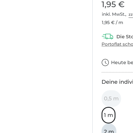
1,95 €
inkl. MwSt.,
zz
1,95 € / m
Heute bes
Deine indiv
0,5 m
1 m
2 m