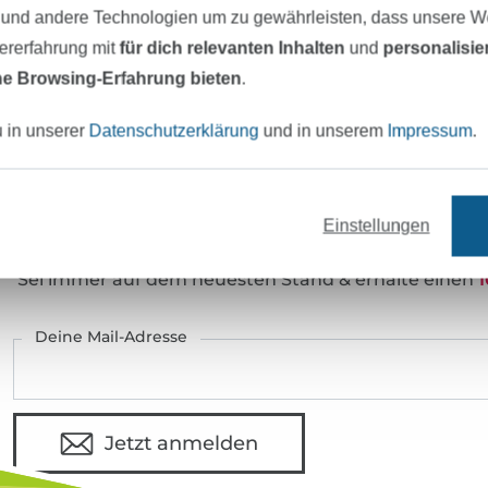
Art.Nr.:
42743
 und andere Technologien um zu gewährleisten, dass unsere 
zererfahrung mit
für dich relevanten Inhalten
und
personalisi
Hersteller-Kontaktdaten
e Browsing-Erfahrung bieten
.
u in unserer
Datenschutzerklärung
und in unserem
Impressum
.
eter Stoff versandfertig
Über 80000 zufriedene Kunden
Einstellungen
MÖCHTEST DU IMMER AUF DEM NEU
Sei immer auf dem neuesten Stand & erhalte einen
1
Deine Mail-Adresse
Jetzt anmelden