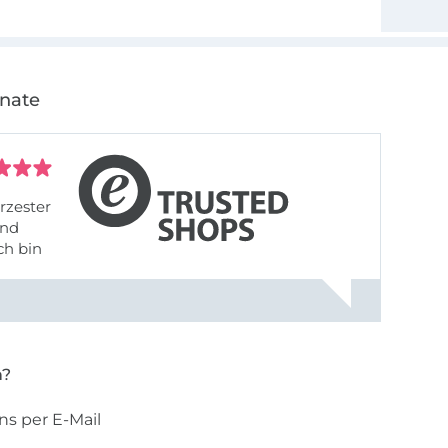
onate
rzester
ch bin
n?
ns per E-Mail