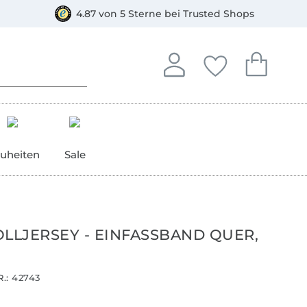
orkasse
4.87 von 5 Sterne bei Trusted Shops
In deinem Konto anmelden o
Du hast keine Artike
Du hast kein
Anmelden
Deine Favorite
Dein W
uheiten
Sale
LJERSEY - EINFASSBAND QUER,
.:
42743