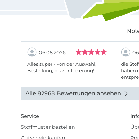
Note
06.08.2026
06
Alles super - von der Auswahl,
die Stof
Bestellung, bis zur Lieferung!
haben g
entspre
werde w
auch di
Alle 82968 Bewertungen ansehen
Service
Inf
Stoffmuster bestellen
Übe
Gutschein kaufen
Pre