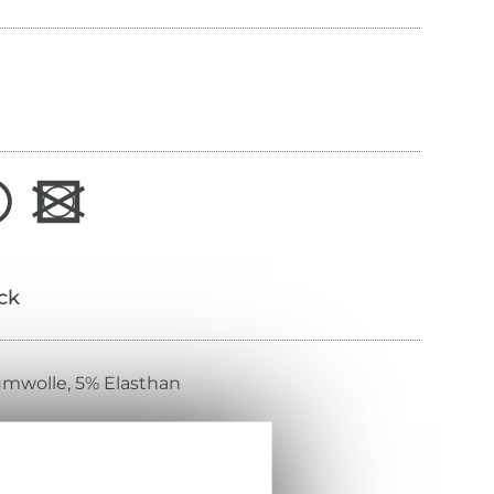
ick
mwolle, 5% Elasthan