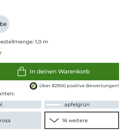
abe
estellmenge: 1,0 m
r
In deinen Warenkorb
Über 82900 positive Bewertungen!
anten:
l
apfelgrün
rosa