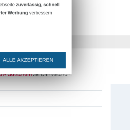
Webseite
zuverlässig, schnell
erter Werbung
verbessern
36 Jahre Erfahrung
ALLE AKZEPTIEREN
ESTEN STAND SEIN?
0% Gutschein
als Dankeschön.