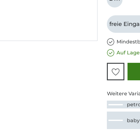
freie Eing
Mindestb
Auf Lage
Weitere Vari
petro
baby