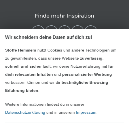
Finde mehr Inspiration
Wir schneidern deine Daten auf dich zu!
Stoffe Hemmers
nutzt Cookies und andere Technologien um
zu gewährleisten, dass unsere Webseite
zuverlässig,
schnell und sicher
läuft; wir deine Nutzererfahrung mit
für
dich relevanten Inhalten
und
personalisierter Werbung
verbessern können und wir dir
bestmögliche Browsing-
In den niederländischen Sh
In den französisch
Nederlands
Français
Erfahrung bieten
.
(France)
Weitere Informationen findest du in unserer
Deutsch
Datenschutzerklärung
und in unserem
Impressum
.
Alle Preise inkl. der gesetzl. MwSt.
Die durchgestrichenen Preise entsprechen dem
bisherigen Preis bei Stoffe Hemmers.