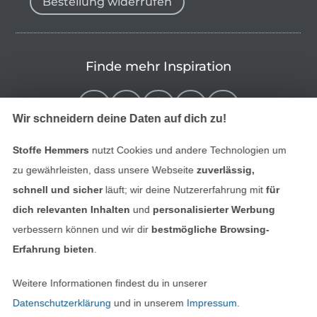
Bestellung widerrufen
Finde mehr Inspiration
Wir schneidern deine Daten auf dich zu!
Stoffe Hemmers
nutzt Cookies und andere Technologien um
zu gewährleisten, dass unsere Webseite
zuverlässig,
schnell und sicher
läuft; wir deine Nutzererfahrung mit
für
dich relevanten Inhalten
und
personalisierter Werbung
verbessern können und wir dir
bestmögliche Browsing-
In den niederländischen Sh
In den französisch
Nederlands
Français
Erfahrung bieten
.
(France)
Weitere Informationen findest du in unserer
Deutsch
Datenschutzerklärung
und in unserem
Impressum
.
Alle Preise inkl. der gesetzl. MwSt.