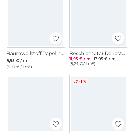
Baumwollstoff Popeline hellpink
Beschichteter Dekostoff Canvas Stripes, jeansblau
11,95 € / m
13,95 € / m
8,95 € / m
(8,24 € / 1 m²)
(5,97 € / 1 m²)
-11%