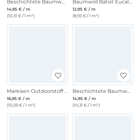
Beschichtete Baumwolle Abstract Shapes, blau
Baumwoll Batist Eucalyptus Leaves, altgrün
14,95 € / m
12,95 € / m
(10,31 € / 1 m²)
(8,93 € / 1 m²)
Markisen Outdoorstoff beige/weiss, 160 cm
Beschichtete Baumwolle Orange on Stripes, blau
16,95 € / m
14,95 € / m
(10,59 € / 1 m²)
(10,31 € / 1 m²)