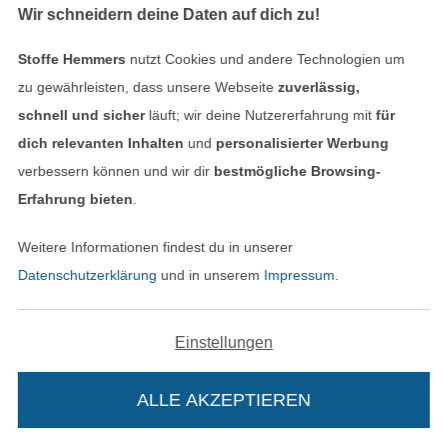
Wir schneidern deine Daten auf dich zu!
Stoffe Hemmers
nutzt Cookies und andere Technologien um
zu gewährleisten, dass unsere Webseite
zuverlässig,
Dekostoff Canvas Stoff uni wollweiß
Leinen Mix, flieder
schnell und sicher
läuft; wir deine Nutzererfahrung mit
für
10,95 € / m
14,95 € / m
dich relevanten Inhalten
und
personalisierter Werbung
(7,55 € / 1 m²)
(11,07 € / 1 m²)
verbessern können und wir dir
bestmögliche Browsing-
Erfahrung bieten
.
Weitere Informationen findest du in unserer
Datenschutzerklärung
und in unserem
Impressum
.
Einstellungen
ALLE AKZEPTIEREN
Beschichtete Baumwolle Little Leo Spots, creme
Dekostoff Canvas Leo Love, wollweiß
14,95 € / m
14,95 € / m
(10,68 € / 1 m²)
(11,07 € / 1 m²)