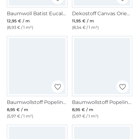
Baumwoll Batist Eucalyptus Leaves, weiss
Dekostoff Canvas Orient Mandala, gelb multicolor
12,95 € / m
11,95 € / m
(8,93 € / 1 m²)
(8,54 € / 1 m²)
Baumwollstoff Popeline helltürkis
Baumwollstoff Popeline puder
8,95 € / m
8,95 € / m
(5,97 € / 1 m²)
(5,97 € / 1 m²)