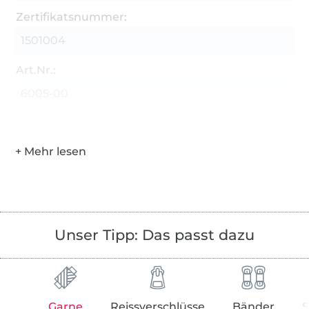
Zertifikatsnummer:
1501004
Art.Nr.:
6005-00
Hersteller-Kontaktdaten
Unser Tipp: Das passt dazu
Garne
Reissverschlüsse
Bänder
S