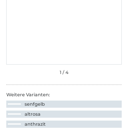
Weitere Varianten:
senfgelb
altrosa
anthrazit