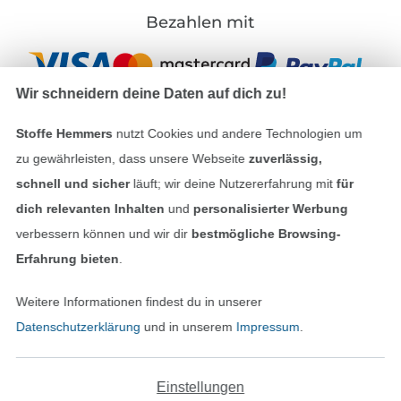
Bezahlen mit
Wir schneidern deine Daten auf dich zu!
Stoffe Hemmers
nutzt Cookies und andere Technologien um
zu gewährleisten, dass unsere Webseite
zuverlässig,
Unsere Versandpartner
schnell und sicher
läuft; wir deine Nutzererfahrung mit
für
dich relevanten Inhalten
und
personalisierter Werbung
verbessern können und wir dir
bestmögliche Browsing-
Erfahrung bieten
.
In den deutschen Shop wechseln (aktuell gewählt
Weitere Informationen findest du in unserer
Datenschutzerklärung
und in unserem
Impressum
.
Impressum
AGB
Einstellungen