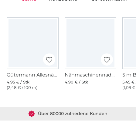
Gütermann Allesnäher (412) bienenhonig
Nähmaschinennadeln 130/705, Universal 70-90
4,95 € / Stk
4,90 € / Stk
5,45 € 
(2,48 € / 100 m)
(1,09 €
Über 1.8 Millionen Meter Stoff versandfertig
Über 80000 zufriedene Kunden
36 Jahre Erfahrung