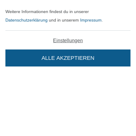
In den deutschen Shop wechseln (aktuell gewählt
Weitere Informationen findest du in unserer
Datenschutzerklärung
und in unserem
Impressum
.
Impressum
AGB
Einstellungen
Datenschutz
ALLE AKZEPTIEREN
Widerrufsrecht
Kontakt
Bestellung widerrufen
Die Stoffe Hemmers Portoflat:
Beschreibung:
Finde mehr Inspiration
Beim Kauf der Portoflat bekommst du sechs