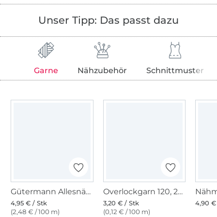
Unser Tipp: Das passt dazu
Garne
Nähzubehör
Schnittmuster
Gütermann Allesnäher (276) hellblau
Overlockgarn 120, 2740 m, hellblau
4,95 € / Stk
3,20 € / Stk
4,90 €
(2,48 € / 100 m)
(0,12 € / 100 m)