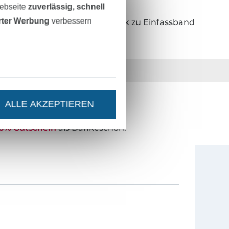
Webseite
zuverlässig, schnell
erter Werbung
verbessern
Zurück zu Einfassband
36 Jahre Erfahrung
ALLE AKZEPTIEREN
ESTEN STAND SEIN?
0% Gutschein
als Dankeschön.