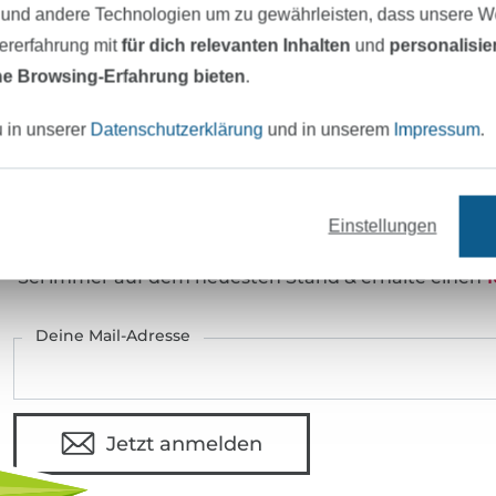
 und andere Technologien um zu gewährleisten, dass unsere 
zererfahrung mit
für dich relevanten Inhalten
und
personalisi
e Browsing-Erfahrung bieten
.
u in unserer
Datenschutzerklärung
und in unserem
Impressum
.
eter Stoff versandfertig
Über 80000 zufriedene Kunden
Einstellungen
MÖCHTEST DU IMMER AUF DEM NEU
Sei immer auf dem neuesten Stand & erhalte einen
1
Deine Mail-Adresse
Jetzt anmelden