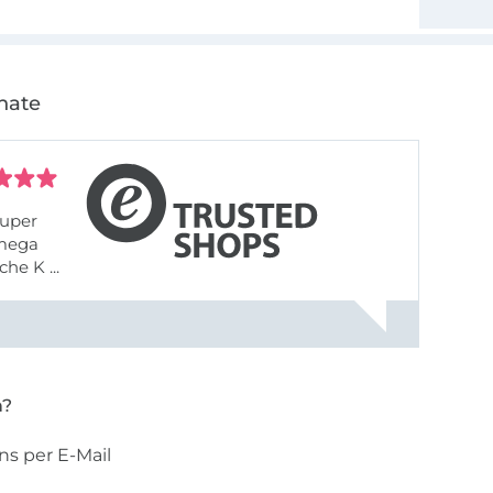
nate
uper
 mega
he K ...
n?
ns per E-Mail