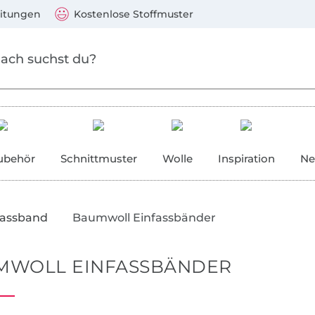
Zu den Produkten springen
Weiter zur Suche
)
Visa, Mastercard, PayPal, Giropay, Kauf auf Rechnung, V
eitungen
Kostenlose Stoffmuster
ubehör
Schnittmuster
Wolle
Inspiration
Ne
fassband
Baumwoll Einfassbänder
MWOLL EINFASSBÄNDER