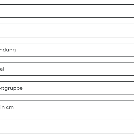
ndung
al
ktgruppe
 in cm