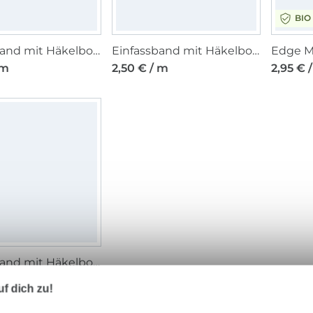
BIO
Einfassband mit Häkelborte, weiss 13 mm
Einfassband mit Häkelborte, schwarz 13 mm
 m
2,50 € / m
2,95 € 
Einfassband mit Häkelborte, grau 13 mm
 m
f dich zu!