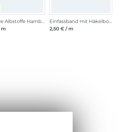
Edge Me Albstoffe Hamburger Liebe Einfassband, wollweiss
Einfassband mit Häkelborte, rot 13 mm
/ m
2,50 € / m