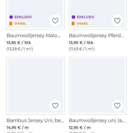
EXKLUSIV
EXKLUSIV
PANEL
PANEL
Baumwolljersey Malomi Panel Drache, blau 150 x 65 cm
Baumwolljersey Pferdefreunde Panel Isländer 150 x 80 cm, dunkelblau
13,95 € / Stk
13,95 € / Stk
(13,29 € / 1 m²)
(11,63 € / 1 m²)
Bambus Jersey Uni, beere
Baumwolljersey uni, laubgrün
14,95 € / m
12,95 € / m