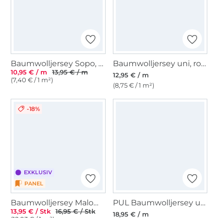
Baumwolljersey Sopo, hellgrün
Baumwolljersey uni, rosa
10,95 € / m
13,95 € / m
12,95 € / m
(7,40 € / 1 m²)
(8,75 € / 1 m²)
-18%
EXKLUSIV
PANEL
Baumwolljersey Malomi Panel Graffiti Pow How, türkis 145 x 80 cm
PUL Baumwolljersey uni, weiß
13,95 € / Stk
16,95 € / Stk
18,95 € / m