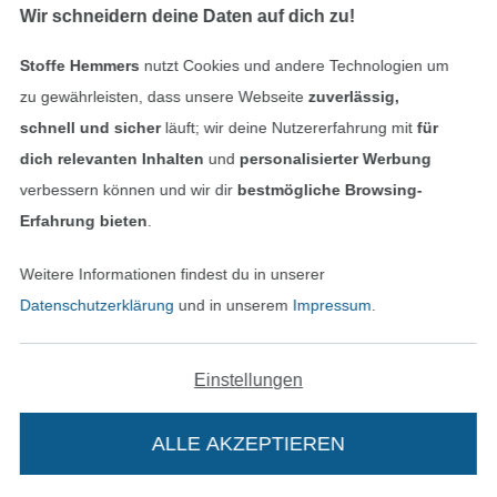
Wir schneidern deine Daten auf dich zu!
Stoffe Hemmers
nutzt Cookies und andere Technologien um
zu gewährleisten, dass unsere Webseite
zuverlässig,
schnell und sicher
läuft; wir deine Nutzererfahrung mit
für
dich relevanten Inhalten
und
personalisierter Werbung
verbessern können und wir dir
bestmögliche Browsing-
Bambus Jersey Uni, jeansblau
Baumwolljersey uni, hellbeere
Erfahrung bieten
.
14,95 € / m
12,95 € / m
(9,97 € / 1 m²)
(8,75 € / 1 m²)
Weitere Informationen findest du in unserer
Datenschutzerklärung
und in unserem
Impressum
.
Einstellungen
ALLE AKZEPTIEREN