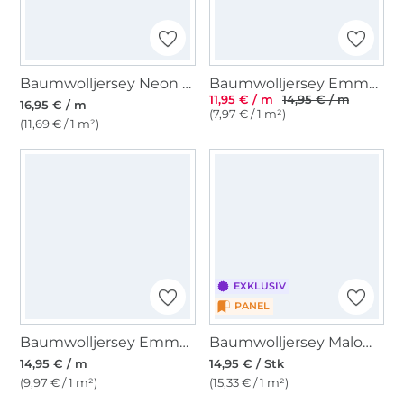
Baumwolljersey Neon Daisy, graublau meliert
Baumwolljersey Emma, hell puder
11,95 € / m
14,95 € / m
16,95 € / m
(7,97 € / 1 m²)
(11,69 € / 1 m²)
EXKLUSIV
PANEL
Baumwolljersey Emma gestreift, pastellblau
Baumwolljersey Malomi Schneeeule 150 x 65 cm
14,95 € / m
14,95 € / Stk
(9,97 € / 1 m²)
(15,33 € / 1 m²)