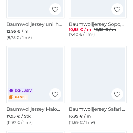
Baumwolljersey uni, helltürkis
Baumwolljersey Sopo, wollweiß
10,95 € / m
13,95 € / m
12,95 € / m
(7,40 € / 1 m²)
(8,75 € / 1 m²)
EXKLUSIV
PANEL
Baumwolljersey Malomi Panel Blumenbordüre, dunkelblau 150 x 98 cm
Baumwolljersey Safari Animals, wollweiß
17,95 € / Stk
16,95 € / m
(11,97 € / 1 m²)
(11,69 € / 1 m²)