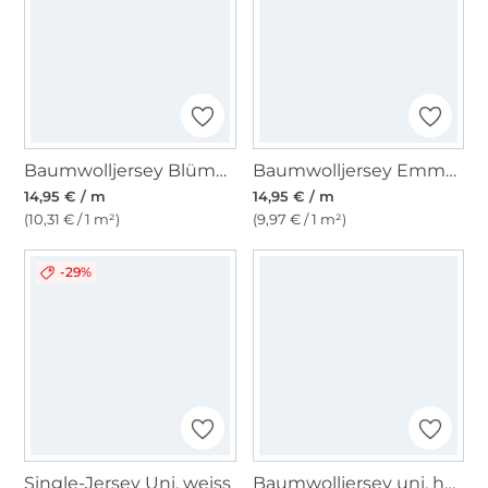
Baumwolljersey Blümchen, malve
Baumwolljersey Emma gestreift, altflieder
14,95 € / m
14,95 € / m
(10,31 € / 1 m²)
(9,97 € / 1 m²)
-29%
Single-Jersey Uni, weiss
Baumwolljersey uni, hellrosa