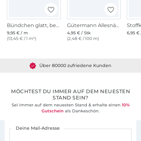
Bündchen glatt, beere
Gütermann Allesnäher (912) violett
9,95 € / m
4,95 € / Stk
6,95 € 
(13,45 € / 1 m²)
(2,48 € / 100 m)
Über 1.8 Millionen Meter Stoff versandfertig
Über 80000 zufriedene Kunden
36 Jahre Erfahrung
MÖCHTEST DU IMMER AUF DEM NEUESTEN
STAND SEIN?
Sei immer auf dem neuesten Stand & erhalte einen
10%
Gutschein
als Dankeschön.
Für den Stoffe Hemmers Newsletter anmelden
Deine Mail-Adresse