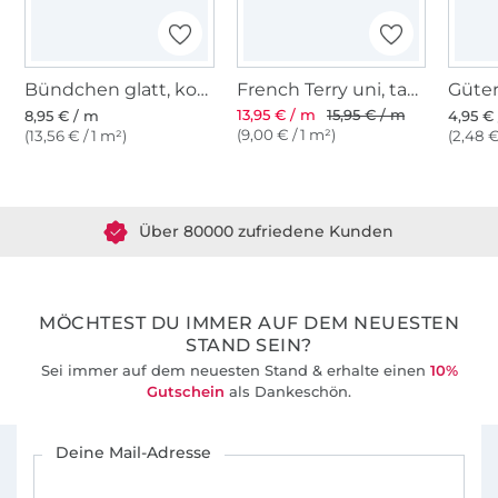
Bündchen glatt, kornblumenblau
French Terry uni, taubenblau
13,95 € / m
15,95 € / m
8,95 € / m
4,95 € 
(9,00 € / 1 m²)
(13,56 € / 1 m²)
(2,48 €
Über 1.8 Millionen Meter Stoff versandfertig
Über 80000 zufriedene Kunden
36 Jahre Erfahrung
MÖCHTEST DU IMMER AUF DEM NEUESTEN
STAND SEIN?
Sei immer auf dem neuesten Stand & erhalte einen
10%
Gutschein
als Dankeschön.
Für den Stoffe Hemmers Newsletter anmelden
Deine Mail-Adresse