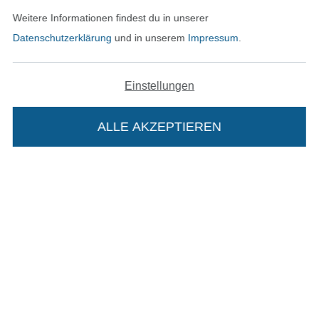
Schreibe uns auf WhatsApp
Weitere Informationen findest du in unserer
Datenschutzerklärung
und in unserem
Impressum
.
Geprüfte Sicherheit
Einstellungen
ALLE AKZEPTIEREN
Die Stoffe Hemmers Portoflat:
Bezahlen mit
Beschreibung:
Beim Kauf der Portoflat bekommst du sechs