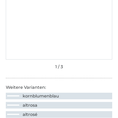
Weitere Varianten:
kornblumenblau
altrosa
altrosé