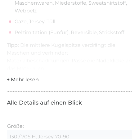
Maschenwaren, Miederstoffe, Sweatshirtstoff,
Webpelz
Gaze, Jersey, Tüll
Pelzimitation (Funfur), Reversible, Strickstoff
Tipp:
Die mittlere Kugelspitze verdrängt die
Maschen und verhindert
Materialbeschädigungen. Passe die Nadeldicke an
das Material an.
Alle Details auf einen Blick
Größe:
130 / 705 H, Jersey 70-90