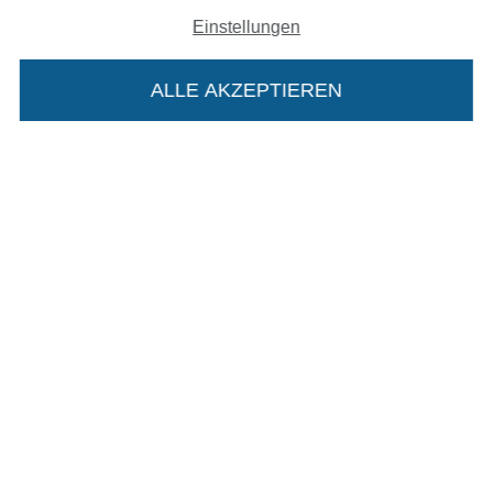
Datenschutz
Einstellungen
Widerrufsrecht
ALLE AKZEPTIEREN
Kontakt
Bestellung widerrufen
Die Stoffe Hemmers Portoflat:
Finde mehr Inspiration
Beschreibung:
Beim Kauf der Portoflat bekommst du sechs
Monate versandkostenfreie Lieferung ab einem
Bestellwert von 15€. Sie ist nicht als Gast
bestellbar und hat eine Mindestlaufzeit von 6
Monaten, danach läuft sie automatisch aus.