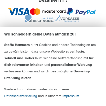
Bezahlen mit
Wir schneidern deine Daten auf dich zu!
Unsere Versandpartner
Stoffe Hemmers
nutzt Cookies und andere Technologien um
zu gewährleisten, dass unsere Webseite
zuverlässig,
schnell und sicher
läuft; wir deine Nutzererfahrung mit
für
dich relevanten Inhalten
und
personalisierter Werbung
verbessern können und wir dir
bestmögliche Browsing-
In den deutschen Shop wechseln (aktuell gewählt
Erfahrung bieten
.
Impressum
Weitere Informationen findest du in unserer
AGB
Datenschutzerklärung
und in unserem
Impressum
.