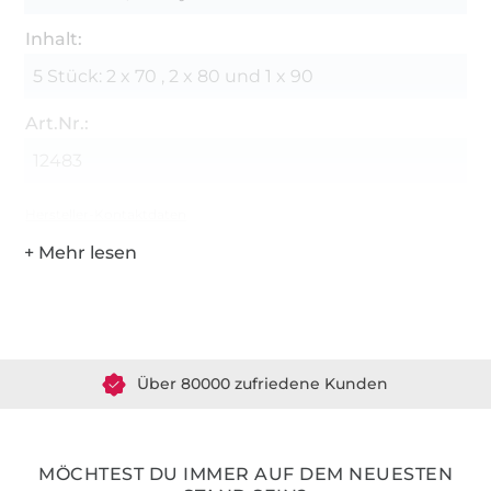
Inhalt:
5 Stück: 2 x 70 , 2 x 80 und 1 x 90
Art.Nr.:
12483
Hersteller-Kontaktdaten
Über 1.8 Millionen Meter Stoff versandfertig
Über 80000 zufriedene Kunden
36 Jahre Erfahrung
MÖCHTEST DU IMMER AUF DEM NEUESTEN