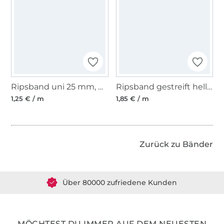
Ripsband uni 25 mm, weiss
Ripsband gestreift hellgrün-grün 16 mm
1,25 € / m
1,85 € / m
Zurück zu Bänder
Über 1.8 Millionen Meter Stoff versandfertig
Über 80000 zufriedene Kunden
36 Jahre Erfahrung
MÖCHTEST DU IMMER AUF DEM NEUESTEN