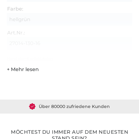
Farbe:
hellgrün
Art.Nr.:
27014-130-16
Hersteller-Kontaktdaten
Über 1.8 Millionen Meter Stoff versandfertig
Über 80000 zufriedene Kunden
36 Jahre Erfahrung
MÖCHTEST DU IMMER AUF DEM NEUESTEN
STAND SEIN?