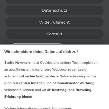
Datenschutz
Widerrufsrecht
Kontakt
Bestellung widerrufen
Wir schneidern deine Daten auf dich zu!
Stoffe Hemmers
nutzt Cookies und andere Technologien um
Finde mehr Inspiration
zu gewährleisten, dass unsere Webseite
zuverlässig,
schnell und sicher
läuft; wir deine Nutzererfahrung mit
für
dich relevanten Inhalten
und
personalisierter Werbung
verbessern können und wir dir
bestmögliche Browsing-
Erfahrung bieten
.
Weitere Informationen findest du in unserer