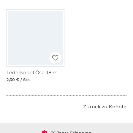
Lederknopf Öse, 18 mm, matt dunkelbraun
2,30 € / Stk
Über 1.8 Millionen Meter Stoff versandfertig
Zurück zu Knöpfe
Über 80000 zufriedene Kunden
36 Jahre Erfahrung