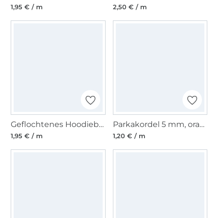
1,95 € / m
2,50 € / m
Geflochtenes Hoodieband Farbmix, petrol,pink,mint,rosa
Parkakordel 5 mm, orange
1,95 € / m
1,20 € / m