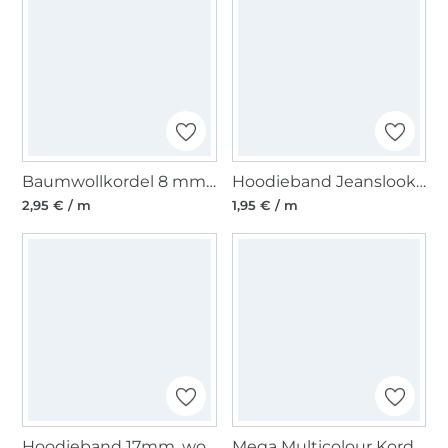
Baumwollkordel 8 mm, petrol
Hoodieband Jeanslook, hellblau
2,95 € / m
1,95 € / m
Hoodieband 17mm, wollweiss
Mega Multicolour Kordel gedreht, türkis, marine, jeansblau 12mm