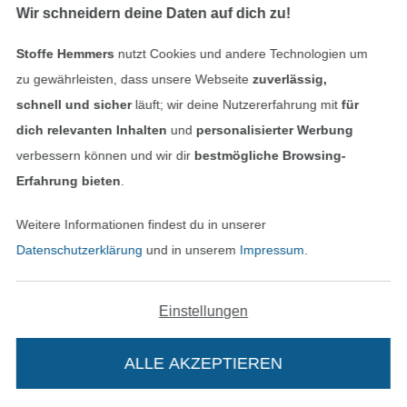
Wir schneidern deine Daten auf dich zu!
Stoffe Hemmers
nutzt Cookies und andere Technologien um
Baumwollkordel 8 mm, apfelgrün
Baumwollkordel 8 mm, olivgrün
zu gewährleisten, dass unsere Webseite
zuverlässig,
2,95 € / m
2,95 € / m
schnell und sicher
läuft; wir deine Nutzererfahrung mit
für
dich relevanten Inhalten
und
personalisierter Werbung
verbessern können und wir dir
bestmögliche Browsing-
Erfahrung bieten
.
Weitere Informationen findest du in unserer
Datenschutzerklärung
und in unserem
Impressum
.
Einstellungen
Baumwollkordel melange, grau, 5mm
Anorakkordel 3 mm, camel
1,95 € / m
0,99 € / m
ALLE AKZEPTIEREN