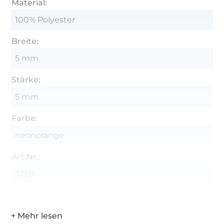
Material:
100% Polyester
Breite:
5 mm
Stärke:
5 mm
Farbe:
neonorange
Art.Nr.:
32511
Hersteller-Kontaktdaten