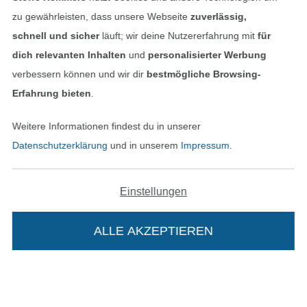
Finde mehr Inspiration
zu gewährleisten, dass unsere Webseite
zuverlässig,
schnell und sicher
läuft; wir deine Nutzererfahrung mit
für
dich relevanten Inhalten
und
personalisierter Werbung
verbessern können und wir dir
bestmögliche Browsing-
Erfahrung bieten
.
Weitere Informationen findest du in unserer
Datenschutzerklärung
und in unserem
Impressum
.
Einstellungen
In den niederländischen Sh
In den französisch
Nederlands
Français
(France)
ALLE AKZEPTIEREN
Deutsch
Alle Preise inkl. der gesetzl. MwSt.
Die durchgestrichenen Preise entsprechen dem
bisherigen Preis bei Stoffe Hemmers.