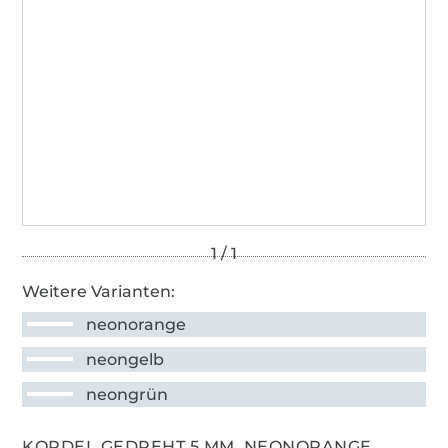
Weitere Varianten:
neonorange
neongelb
neongrün
KORDEL GEDREHT 5 MM, NEONORANGE