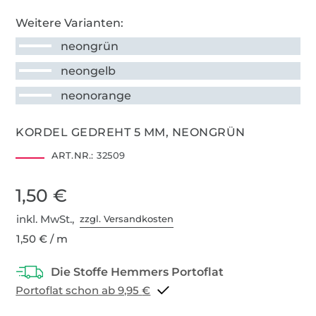
Weitere Varianten:
neongrün
neongelb
neonorange
KORDEL GEDREHT 5 MM, NEONGRÜN
ART.NR.:
32509
1,50 €
inkl. MwSt.,
zzgl. Versandkosten
1,50 € / m
Portoflat schon ab 9,95 €