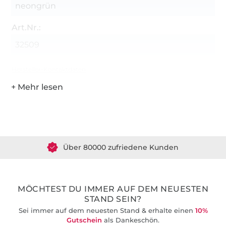
neongrün
Art.Nr.:
32509
Hersteller-Kontaktdaten
Über 1.8 Millionen Meter Stoff versandfertig
Über 80000 zufriedene Kunden
36 Jahre Erfahrung
MÖCHTEST DU IMMER AUF DEM NEUESTEN
STAND SEIN?
Sei immer auf dem neuesten Stand & erhalte einen
10%
Gutschein
als Dankeschön.