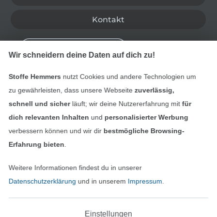
Kontakt
Bestellung widerrufen
Wir schneidern deine Daten auf dich zu!
Stoffe Hemmers
nutzt Cookies und andere Technologien um
Finde mehr Inspiration
zu gewährleisten, dass unsere Webseite
zuverlässig,
schnell und sicher
läuft; wir deine Nutzererfahrung mit
für
dich relevanten Inhalten
und
personalisierter Werbung
verbessern können und wir dir
bestmögliche Browsing-
Erfahrung bieten
.
Weitere Informationen findest du in unserer
Datenschutzerklärung
und in unserem
Impressum
.
Einstellungen
In den niederländischen Sh
In den französisch
Nederlands
Français